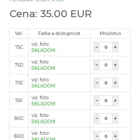
Cena: 35.00 EUR
Veľ.
Farba a dostupnosť
Množstvo
viz. foto
75C
SKLADOM
viz. foto
75D
SKLADOM
viz. foto
75E
SKLADOM
viz. foto
75F
SKLADOM
viz. foto
80C
SKLADOM
viz. foto
80D
SKLADOM