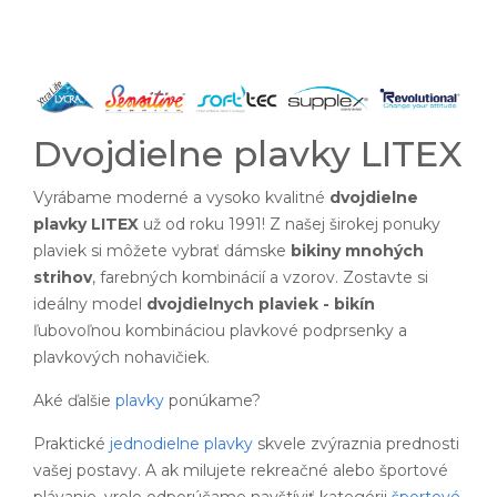
Dvojdielne plavky LITEX
Vyrábame moderné a vysoko kvalitné
dvojdielne
plavky LITEX
už od roku 1991! Z našej širokej ponuky
plaviek si môžete vybrať dámske
bikiny mnohých
strihov
, farebných kombinácií a vzorov. Zostavte si
ideálny model
dvojdielnych plaviek - bikín
ľubovoľnou kombináciou plavkové podprsenky a
plavkových nohavičiek.
Aké ďalšie
plavky
ponúkame?
Praktické
jednodielne plavky
skvele zvýraznia prednosti
vašej postavy. A ak milujete rekreačné alebo športové
plávanie, vrelo odporúčame navštíviť kategórii
športové