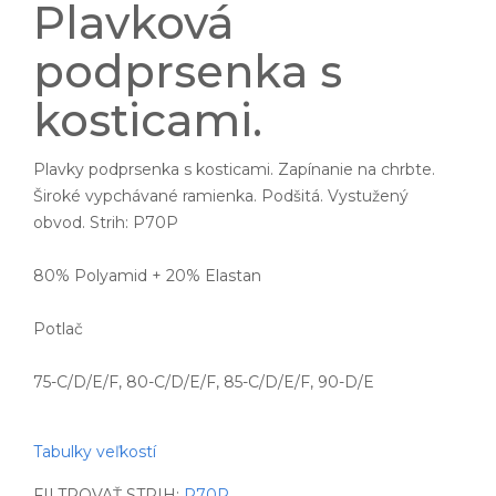
Plavková
podprsenka s
kosticami.
Plavky podprsenka s kosticami. Zapínanie na chrbte.
Široké vypchávané ramienka. Podšitá. Vystužený
obvod. Strih: P70P
80% Polyamid + 20% Elastan
Potlač
75-C/D/E/F, 80-C/D/E/F, 85-C/D/E/F, 90-D/E
Tabulky veľkostí
FILTROVAŤ STRIH:
P70P