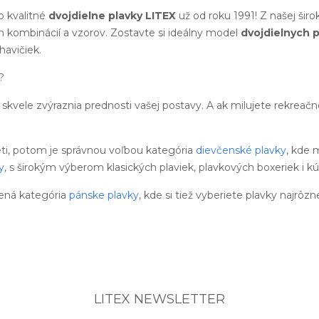
 kvalitné
dvojdielne plavky LITEX
už od roku 1991! Z našej šir
h kombinácií a vzorov. Zostavte si ideálny model
dvojdielnych p
avičiek.
?
skvele zvýraznia prednosti vašej postavy. A ak milujete rekreač
eti, potom je správnou voľbou kategória
dievčenské plavky
, kde 
y
, s širokým výberom klasických plaviek, plavkových boxeriek i kú
ená kategória
pánske plavky
, kde si tiež vyberiete plavky najrôzn
LITEX NEWSLETTER