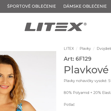
ŠPORTOVÉ OBLEČENIE
DÁMSKE OBLEČENIE
LITEX
Plavky
Dvojdiel
Art: 6F129
Plavkové
Plavky nohavičky vysoké. St
80% Polyamid + 20% Elast
Potlač