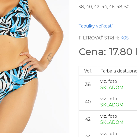
38, 40, 42, 44, 46, 48, 50
Tabulky veľkostí
FILTROVAŤ STRIH:
K05
Cena: 17.80
Veľ.
Farba a dostupn
viz. foto
38
SKLADOM
viz. foto
40
SKLADOM
viz. foto
42
SKLADOM
viz. foto
44