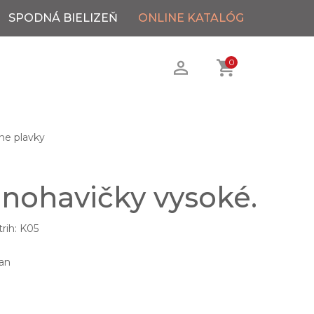
SPODNÁ BIELIZEŇ
ONLINE KATALÓG
0
ne plavky
 nohavičky vysoké.
rih: K05
an