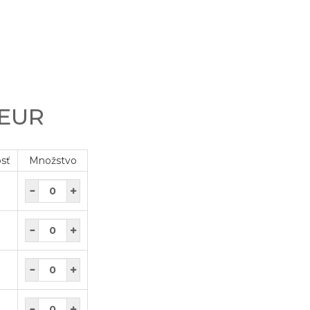
 EUR
osť
Množstvo