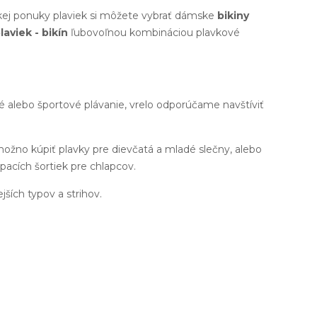
okej ponuky plaviek si môžete vybrať dámske
bikiny
laviek - bikín
ľubovoľnou kombináciou plavkové
né alebo športové plávanie, vrelo odporúčame navštíviť
možno kúpiť plavky pre dievčatá a mladé slečny, alebo
pacích šortiek pre chlapcov.
ejších typov a strihov.