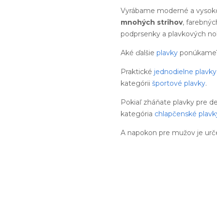
Vyrábame moderné a vysoko
mnohých strihov
, farebnýc
podprsenky a plavkových noh
Aké ďalšie
plavky
ponúkame
Praktické
jednodielne plavky
kategórii
športové plavky
.
Pokiaľ zháňate plavky pre d
kategória
chlapčenské plavk
A napokon pre mužov je urč