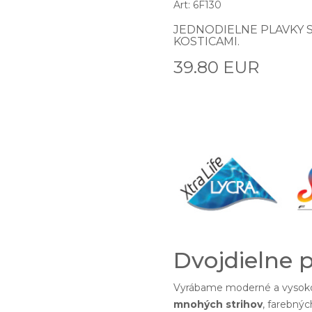
Art: 6F130
JEDNODIELNE PLAVKY 
KOSTICAMI.
39.80 EUR
Dvojdielne 
Vyrábame moderné a vysoko
mnohých strihov
, farebnýc