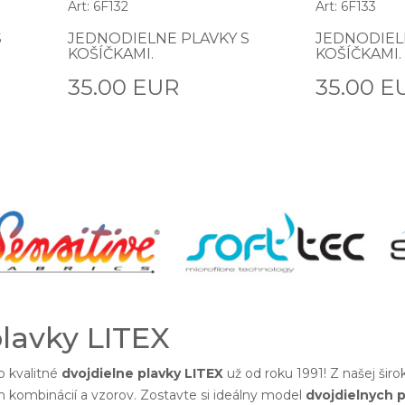
Art: 6F132
Art: 6F133
S
JEDNODIELNE PLAVKY S
JEDNODIEL
KOŠÍČKAMI.
KOŠÍČKAMI.
35.00 EUR
35.00 E
plavky LITEX
 kvalitné
dvojdielne plavky LITEX
už od roku 1991! Z našej šir
h kombinácií a vzorov. Zostavte si ideálny model
dvojdielnych p