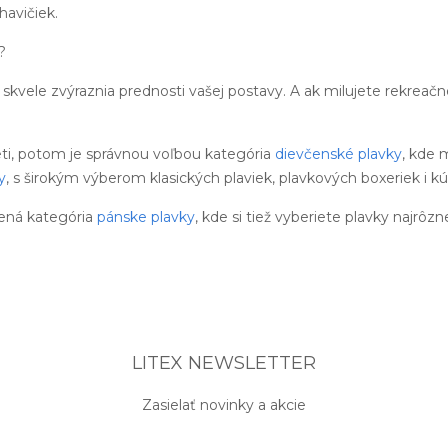
avičiek.
?
skvele zvýraznia prednosti vašej postavy. A ak milujete rekreač
eti, potom je správnou voľbou kategória
dievčenské plavky
, kde 
y
, s širokým výberom klasických plaviek, plavkových boxeriek i kú
ená kategória
pánske plavky
, kde si tiež vyberiete plavky najrôzn
LITEX NEWSLETTER
Zasielať novinky a akcie