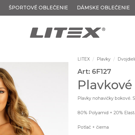
ŠPORTOVÉ OBLEČENIE
DÁMSKE OBLEČENIE
LITEX
Plavky
Dvojdiel
Art: 6F127
Plavkové
Plavky nohavičky bokové. Sh
80% Polyamid + 20% Elastan
Potlač + čierna