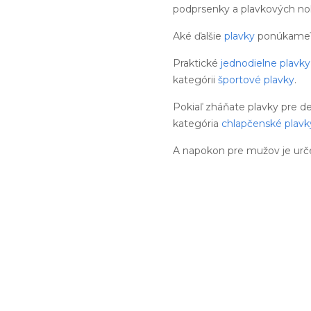
podprsenky a plavkových noh
Aké ďalšie
plavky
ponúkame
Praktické
jednodielne plavky
kategórii
športové plavky
.
Pokiaľ zháňate plavky pre d
kategória
chlapčenské plavk
A napokon pre mužov je urč