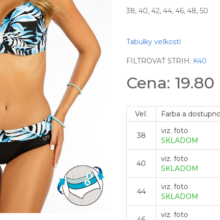
38, 40, 42, 44, 46, 48, 50
Tabulky veľkostí
FILTROVAŤ STRIH:
K40
Cena: 19.80
Veľ.
Farba a dostupn
viz. foto
38
SKLADOM
viz. foto
40
SKLADOM
viz. foto
44
SKLADOM
viz. foto
46