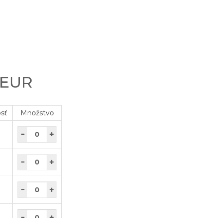
 EUR
osť
Množstvo