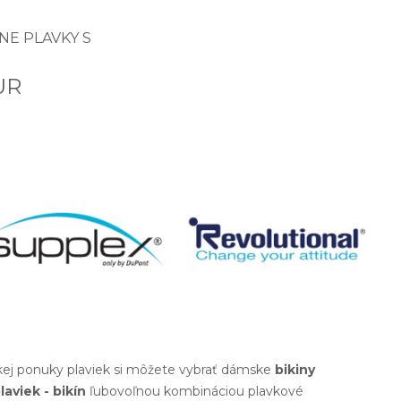
NE PLAVKY S
UR
okej ponuky plaviek si môžete vybrať dámske
bikiny
laviek - bikín
ľubovoľnou kombináciou plavkové