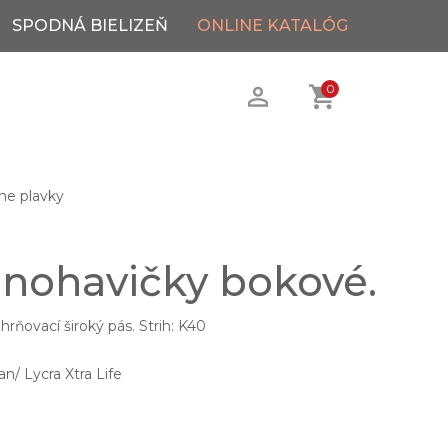
SPODNÁ BIELIZEŇ
ONLINE KATALÓG
0
ne plavky
 nohavičky bokové.
rňovací široký pás. Strih: K40
/ Lycra Xtra Life