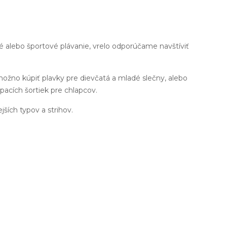
né alebo športové plávanie, vrelo odporúčame navštíviť
možno kúpiť plavky pre dievčatá a mladé slečny, alebo
pacích šortiek pre chlapcov.
ejších typov a strihov.