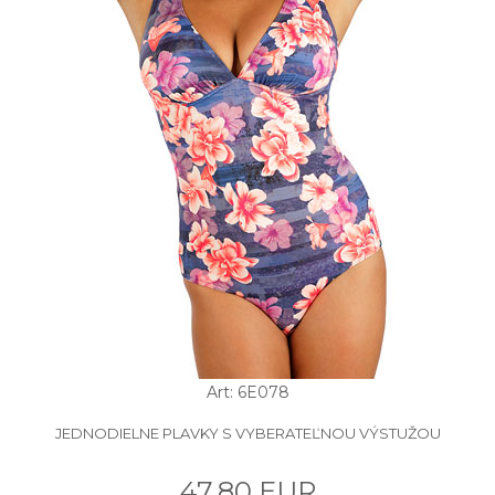
Art: 6E078
JEDNODIELNE PLAVKY S VYBERATEĽNOU VÝSTUŽOU
47.80 EUR