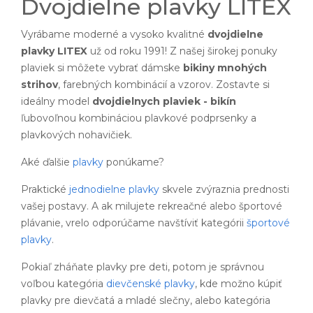
Dvojdielne plavky LITEX
Vyrábame moderné a vysoko kvalitné
dvojdielne
plavky LITEX
už od roku 1991! Z našej širokej ponuky
plaviek si môžete vybrať dámske
bikiny mnohých
strihov
, farebných kombinácií a vzorov. Zostavte si
ideálny model
dvojdielnych plaviek - bikín
ľubovoľnou kombináciou plavkové podprsenky a
plavkových nohavičiek.
Aké ďalšie
plavky
ponúkame?
Praktické
jednodielne plavky
skvele zvýraznia prednosti
vašej postavy. A ak milujete rekreačné alebo športové
plávanie, vrelo odporúčame navštíviť kategórii
športové
plavky
.
Pokiaľ zháňate plavky pre deti, potom je správnou
voľbou kategória
dievčenské plavky
, kde možno kúpiť
plavky pre dievčatá a mladé slečny, alebo kategória