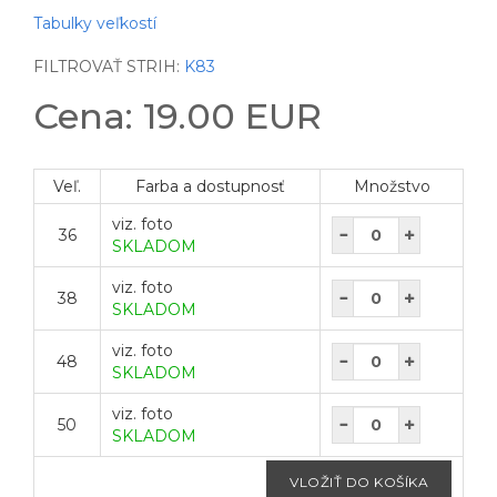
Tabulky veľkostí
FILTROVAŤ STRIH:
K83
Cena: 19.00 EUR
Veľ.
Farba a dostupnosť
Množstvo
viz. foto
36
SKLADOM
viz. foto
38
SKLADOM
viz. foto
48
SKLADOM
viz. foto
50
SKLADOM