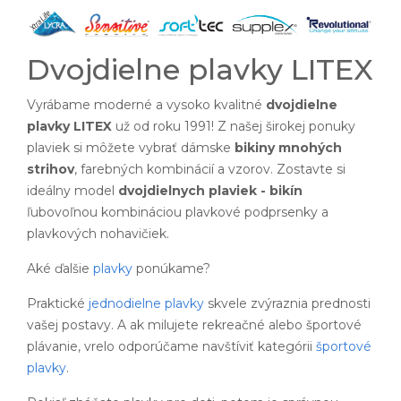
Dvojdielne plavky LITEX
Vyrábame moderné a vysoko kvalitné
dvojdielne
plavky LITEX
už od roku 1991! Z našej širokej ponuky
plaviek si môžete vybrať dámske
bikiny mnohých
strihov
, farebných kombinácií a vzorov. Zostavte si
ideálny model
dvojdielnych plaviek - bikín
ľubovoľnou kombináciou plavkové podprsenky a
plavkových nohavičiek.
Aké ďalšie
plavky
ponúkame?
Praktické
jednodielne plavky
skvele zvýraznia prednosti
vašej postavy. A ak milujete rekreačné alebo športové
plávanie, vrelo odporúčame navštíviť kategórii
športové
plavky
.