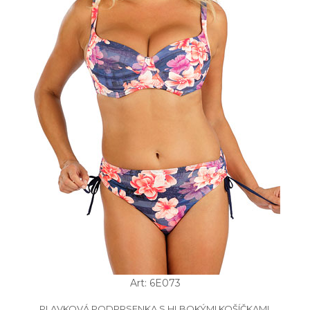
Art: 6E073
PLAVKOVÁ PODPRSENKA S HLBOKÝMI KOŠÍČKAMI.