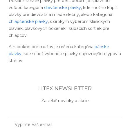
Pokiaľ zháňate plavky pre deti, potom je správnou
voľbou kategória
dievčenské plavky
, kde možno kúpiť
plavky pre dievčatá a mladé slečny, alebo kategória
chlapčenské plavky
, s širokým výberom klasických
plaviek, plavkových boxeriek i kúpacích šortiek pre
chlapcov.
A napokon pre mužov je určená kategória
pánske
plavky
, kde si tiež vyberiete plavky najrôznejších typov a
strihov.
LITEX NEWSLETTER
Zasielať novinky a akcie