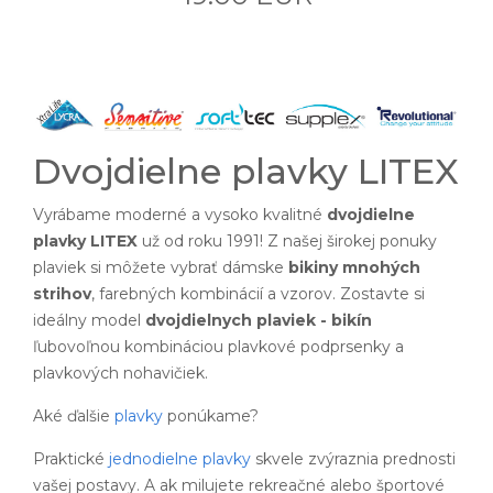
Dvojdielne plavky LITEX
Vyrábame moderné a vysoko kvalitné
dvojdielne
plavky LITEX
už od roku 1991! Z našej širokej ponuky
plaviek si môžete vybrať dámske
bikiny mnohých
strihov
, farebných kombinácií a vzorov. Zostavte si
ideálny model
dvojdielnych plaviek - bikín
ľubovoľnou kombináciou plavkové podprsenky a
plavkových nohavičiek.
Aké ďalšie
plavky
ponúkame?
Praktické
jednodielne plavky
skvele zvýraznia prednosti
vašej postavy. A ak milujete rekreačné alebo športové