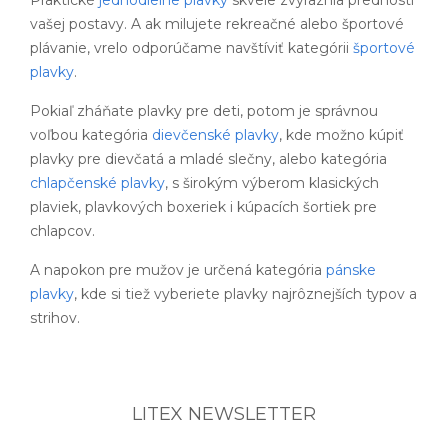
Praktické
jednodielne plavky
skvele zvýraznia prednosti
vašej postavy. A ak milujete rekreačné alebo športové
plávanie, vrelo odporúčame navštíviť kategórii
športové
plavky
.
Pokiaľ zháňate plavky pre deti, potom je správnou
voľbou kategória
dievčenské plavky
, kde možno kúpiť
plavky pre dievčatá a mladé slečny, alebo kategória
chlapčenské plavky
, s širokým výberom klasických
plaviek, plavkových boxeriek i kúpacích šortiek pre
chlapcov.
A napokon pre mužov je určená kategória
pánske
plavky
, kde si tiež vyberiete plavky najrôznejších typov a
strihov.
LITEX NEWSLETTER