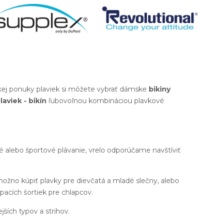
okej ponuky plaviek si môžete vybrať dámske
bikiny
laviek - bikín
ľubovoľnou kombináciou plavkové
né alebo športové plávanie, vrelo odporúčame navštíviť
možno kúpiť plavky pre dievčatá a mladé slečny, alebo
pacích šortiek pre chlapcov.
ejších typov a strihov.