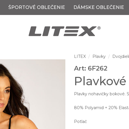
ŠPORTOVÉ OBLEČENIE
DÁMSKE OBLEČENIE
LITEX
Plavky
Dvojdiel
Art: 6F262
Plavkové
Plavky nohavičky bokové. St
80% Polyamid + 20% Elast
Potlač