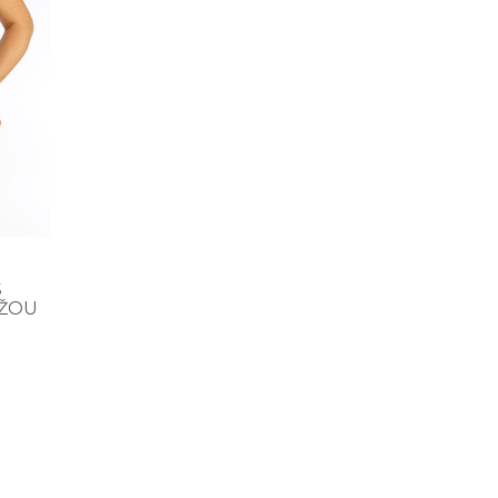
S
UŽOU