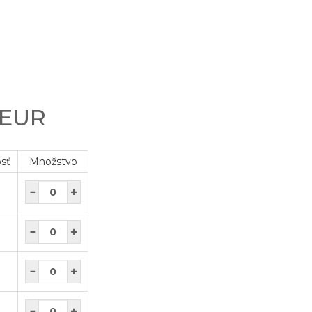
 EUR
osť
Množstvo