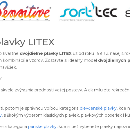
plavky LITEX
 kvalitné
dvojdielne plavky LITEX
už od roku 1991! Z našej šir
h kombinácií a vzorov. Zostavte si ideálny model
dvojdielnych p
avičiek.
?
skvele zvýraznia prednosti vašej postavy. A ak milujete rekreač
eti, potom je správnou voľbou kategória
dievčenské plavky
, kde 
y
, s širokým výberom klasických plaviek, plavkových boxeriek i kú
ená kategória
pánske plavky
, kde si tiež vyberiete plavky najrôzn