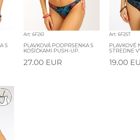
Art: 6F261
Art: 6F257
A S
PLAVKOVÁ PODPRSENKA S
PLAVKOVÉ 
KOŠÍČKAMI PUSH-UP.
STREDNE V
27.00 EUR
19.00 E