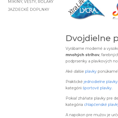
MIKINY, VESTY, ROLÁKY
JAZDECKÉ DOPLNKY
Dvojdielne 
Vyrábame moderné a vysoko
mnohých strihov
, farebnýc
podprsenky a plavkových noh
Aké ďalšie
plavky
ponúkame
Praktické
jednodielne plavky
kategórii
športové plavky
.
Pokiaľ zháňate plavky pre d
kategória
chlapčenské plavk
A napokon pre mužov je urč