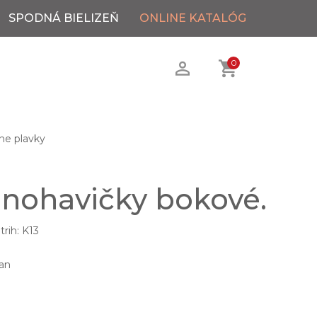
SPODNÁ BIELIZEŇ
ONLINE KATALÓG
0
ne plavky
 nohavičky bokové.
rih: K13
an