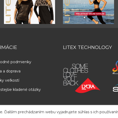
RMÁCIE
LITEX TECHNOLOGY
odné podmienky
a a doprava
ky veľkostí
stejšie kladené otázky
e. Ďalším prechádzaním webu vyjadrujete súhlas s ich používan
Copyright
2026
LITEX
. All Rights Reserved.