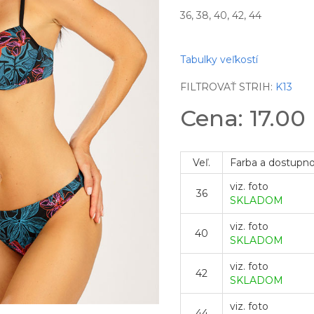
36, 38, 40, 42, 44
Tabulky veľkostí
FILTROVAŤ STRIH:
K13
Cena: 17.00
Veľ.
Farba a dostupn
viz. foto
36
SKLADOM
viz. foto
40
SKLADOM
viz. foto
42
SKLADOM
viz. foto
44