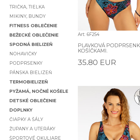
TRIČKA, TIELKA
MIKINY, BUNDY
FITNESS OBLEČENIE
Art: 6F254
BEŽECKÉ OBLEČENIE
SPODNÁ BIELIZEŇ
PLAVKOVÁ PODPRSENK
KOŠÍČKAMI.
NOHAVIČKY
35.80 EUR
PODPRSENKY
PÁNSKA BIELIZEŇ
TERMOBIELIZEŇ
PYŽAMÁ, NOČNÉ KOŠELE
DETSKÉ OBLEČENIE
DOPLNKY
ČIAPKY A ŠÁLY
ŽUPANY A UTERÁKY
ŠPORTOVÉ OKULIARE