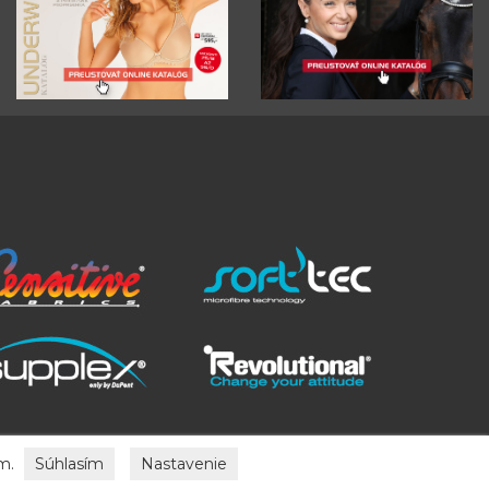
ím.
Súhlasím
Nastavenie