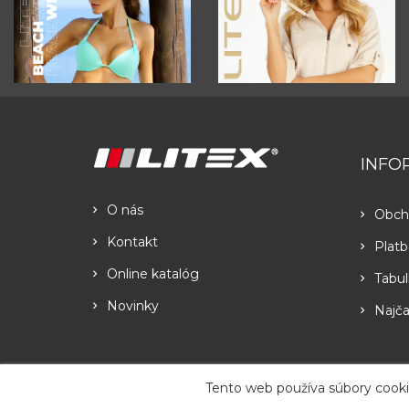
INFO
O nás
Obch
Kontakt
Platb
Online katalóg
Tabul
Novinky
Najča
Tento web používa súbory cooki