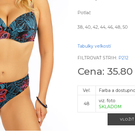
Potlač
38, 40, 42, 44, 46, 48, 50
Tabulky veľkostí
FILTROVAŤ STRIH:
P212
Cena: 35.8
Veľ.
Farba a dostupn
viz. foto
48
SKLADOM