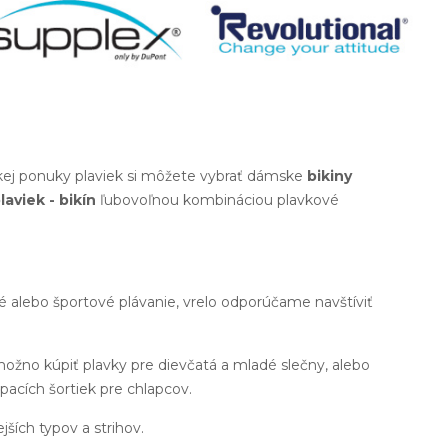
okej ponuky plaviek si môžete vybrať dámske
bikiny
laviek - bikín
ľubovoľnou kombináciou plavkové
né alebo športové plávanie, vrelo odporúčame navštíviť
možno kúpiť plavky pre dievčatá a mladé slečny, alebo
pacích šortiek pre chlapcov.
ejších typov a strihov.