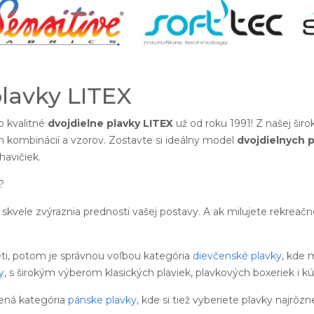
plavky LITEX
 kvalitné
dvojdielne plavky LITEX
už od roku 1991! Z našej šir
h kombinácií a vzorov. Zostavte si ideálny model
dvojdielnych p
avičiek.
?
skvele zvýraznia prednosti vašej postavy. A ak milujete rekreač
eti, potom je správnou voľbou kategória
dievčenské plavky
, kde 
y
, s širokým výberom klasických plaviek, plavkových boxeriek i kú
ená kategória
pánske plavky
, kde si tiež vyberiete plavky najrôzn