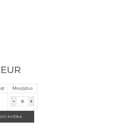
0 EUR
osť
Množstvo