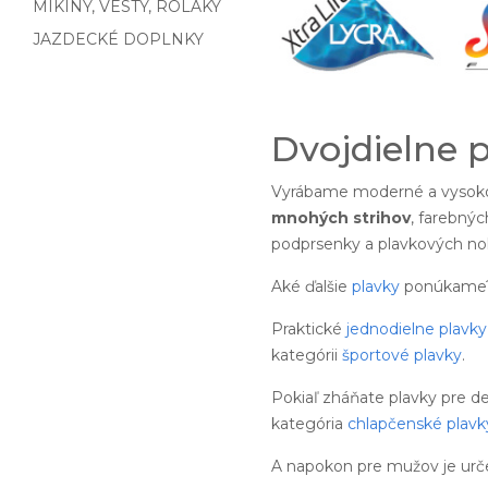
MIKINY, VESTY, ROLÁKY
JAZDECKÉ DOPLNKY
Dvojdielne 
Vyrábame moderné a vysoko
mnohých strihov
, farebnýc
podprsenky a plavkových noh
Aké ďalšie
plavky
ponúkame
Praktické
jednodielne plavky
kategórii
športové plavky
.
Pokiaľ zháňate plavky pre d
kategória
chlapčenské plavk
A napokon pre mužov je urč