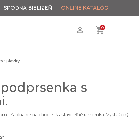
SPODNÁ BIELIZEŇ
ONLINE KATALÓG
0
ne plavky
 podprsenka s
i.
ami. Zapínanie na chrbte. Nastaviteľné ramienka. Vystužený
an