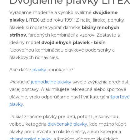
Dvojdielne plavky LITEX
Vyrábame moderné a vysoko kvalitné
dvojdielne
plavky LITEX
už od roku 1991! Z našej širokej ponuky
plaviek si môžete vybrať dámske
bikiny mnohých
strihov
, farebných kombinácií a vzorov. Zostavte si
ideálny model
dvojdielnych plaviek - bikín
ľubovoľnou kombináciou plavkové podprsenky a
plavkových nohavičiek.
Aké ďalšie
plavky
ponúkame?
Praktické
jednodielne plavky
skvele zvýraznia prednosti
vašej postavy. A ak milujete rekreačné alebo športové
plávanie, vrelo odporúčame navštíviť kategórii
športové
plavky
.
Pokiaľ zháňate plavky pre deti, potom je správnou
voľbou kategória
dievčenské plavky
, kde možno kúpiť
plavky pre dievčatá a mladé slečny, alebo kategória
chlapčenské plavky
, s širokým výberom klasických