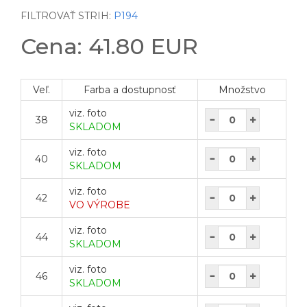
FILTROVAŤ STRIH:
P194
Cena: 41.80 EUR
Veľ.
Farba a dostupnosť
Množstvo
viz. foto
38
SKLADOM
viz. foto
40
SKLADOM
viz. foto
42
VO VÝROBE
viz. foto
44
SKLADOM
viz. foto
46
SKLADOM