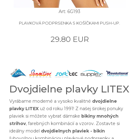
Art: 6G193
PLAVKOVÁ PODPRSENKA S KOŠÍČKAMI PUSH-UP.
29.80 EUR
Dvojdielne plavky LITEX
Vyrábame moderné a vysoko kvalitné
dvojdielne
plavky LITEX
už od roku 1991! Z našej širokej ponuky
plaviek si môžete vybrať dámske
bikiny mnohých
strihov
, farebných kombinácií a vzorov. Zostavte si
ideálny model
dvojdielnych plaviek - bikín
ľubovoľnou kombináciou plavkové podprsenky a