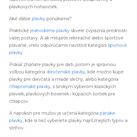
plavkových nohavičiek.
Aké ďalšie
plavky
ponúkame?
Praktické
jednodielne plavky
skvele zvýraznia prednosti
vašej postavy. A ak milujete rekreačné alebo športové
plávanie, vrelo odporúčame navštíviť kategórii
športové
plavky
.
Pokiaľ zháňate plavky pre deti, potom je správnou
voľbou kategória
dievčenské plavky
, kde možno kúpiť
plavky pre dievčatá a mladé slečny, alebo kategória
chlapčenské plavky
, s širokým výberom klasických
plaviek, plavkových boxeriek i kúpacích šortiek pre
chlapcov.
A napokon pre mužov je určená kategória
pánske
plavky
, kde si tiež vyberiete plavky najrôznejších typov a
strihov.