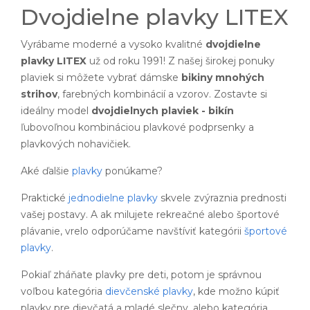
Dvojdielne plavky LITEX
Vyrábame moderné a vysoko kvalitné
dvojdielne
plavky LITEX
už od roku 1991! Z našej širokej ponuky
plaviek si môžete vybrať dámske
bikiny mnohých
strihov
, farebných kombinácií a vzorov. Zostavte si
ideálny model
dvojdielnych plaviek - bikín
ľubovoľnou kombináciou plavkové podprsenky a
plavkových nohavičiek.
Aké ďalšie
plavky
ponúkame?
Praktické
jednodielne plavky
skvele zvýraznia prednosti
vašej postavy. A ak milujete rekreačné alebo športové
plávanie, vrelo odporúčame navštíviť kategórii
športové
plavky
.
Pokiaľ zháňate plavky pre deti, potom je správnou
voľbou kategória
dievčenské plavky
, kde možno kúpiť
plavky pre dievčatá a mladé slečny, alebo kategória