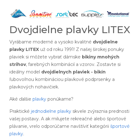
Dvojdielne plavky LITEX
Vyrábame moderné a vysoko kvalitné
dvojdielne
plavky LITEX
už od roku 1991! Z našej širokej ponuky
plaviek si môžete vybrať dámske
bikiny mnohých
strihov
, farebných kombinácií a vzorov. Zostavte si
ideálny model
dvojdielnych plaviek - bikín
ľubovoľnou kombináciou plavkové podprsenky a
plavkových nohavičiek.
Aké ďalšie
plavky
ponúkame?
Praktické
jednodielne plavky
skvele zvýraznia prednosti
vašej postavy. A ak milujete rekreačné alebo športové
plávanie, vrelo odporúčame navštíviť kategórii
športové
plavky
.