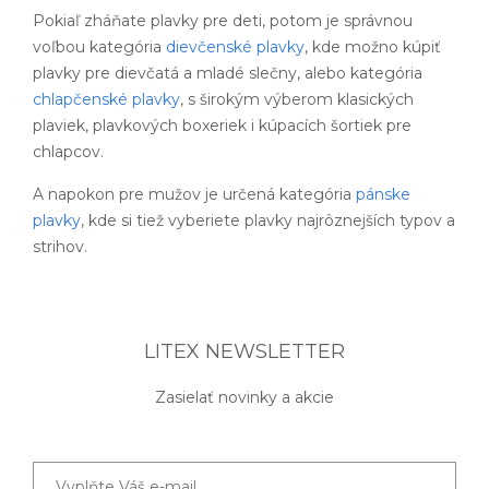
Pokiaľ zháňate plavky pre deti, potom je správnou
voľbou kategória
dievčenské plavky
, kde možno kúpiť
plavky pre dievčatá a mladé slečny, alebo kategória
chlapčenské plavky
, s širokým výberom klasických
plaviek, plavkových boxeriek i kúpacích šortiek pre
chlapcov.
A napokon pre mužov je určená kategória
pánske
plavky
, kde si tiež vyberiete plavky najrôznejších typov a
strihov.
LITEX NEWSLETTER
Zasielať novinky a akcie