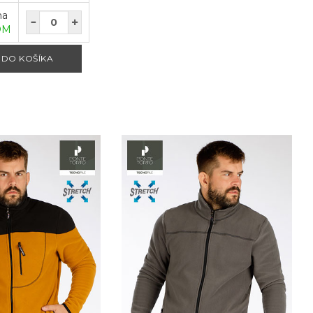
na
OM