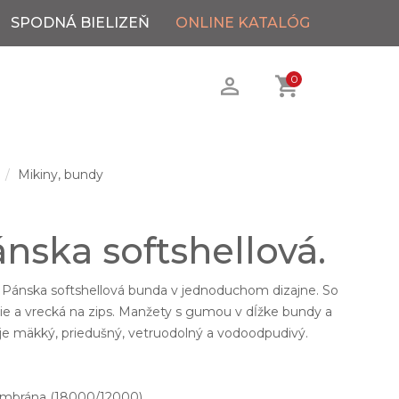
SPODNÁ BIELIZEŇ
ONLINE KATALÓG
0
Mikiny, bundy
nska softshellová.
 Pánska softshellová bunda v jednoduchom dizajne. So
ie a vrecká na zips. Manžety s gumou v dĺžke bundy a
 je mäkký, priedušný, vetruodolný a vodoodpudivý.
embrána (18000/12000)