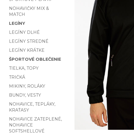
NOHAVIČKY MIX &
MATCH
LEGÍNY
LEGÍNY DLHÉ
LEGÍNY STREDNÉ
LEGÍNY KRÁTKE
ŠPORTOVÉ OBLEČENIE
TIELKA, TOPY
TRIČKÁ
MIKINY, ROLÁKY
BUNDY, VESTY
NOHAVICE, TEPLÁKY,
KRAŤASY
NOHAVICE ZATEPLENÉ,
NOHAVICE
SOFTSHELLOVÉ