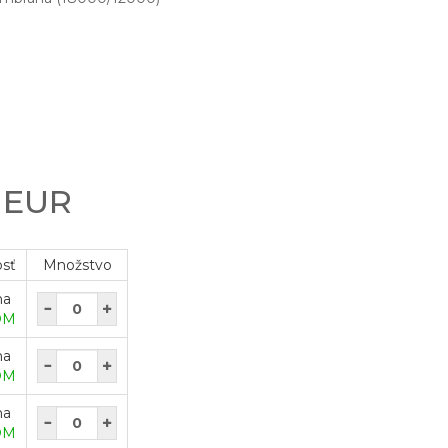
0 EUR
osť
Množstvo
na
OM
na
OM
na
OM