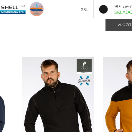
901 čier
XXL
SKLAD