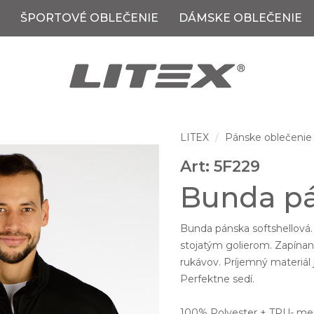
ŠPORTOVÉ OBLEČENIE
DÁMSKE OBLEČENIE
LITEX
Pánske oblečenie
Art: 5F229
Bunda pá
Bunda pánska softshellová.
stojatým golierom. Zapínan
rukávov. Príjemný materiál
Perfektne sedí.
100% Polyester + TPU- m