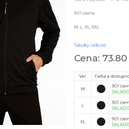
901 čierna
M, L, XL, XXL
Tabulky veľkostí
Cena: 73.8
Veľ.
Farba a dostupn
901 čier
M
SKLAD
901 čier
L
SKLAD
901 čier
XL
SKLAD