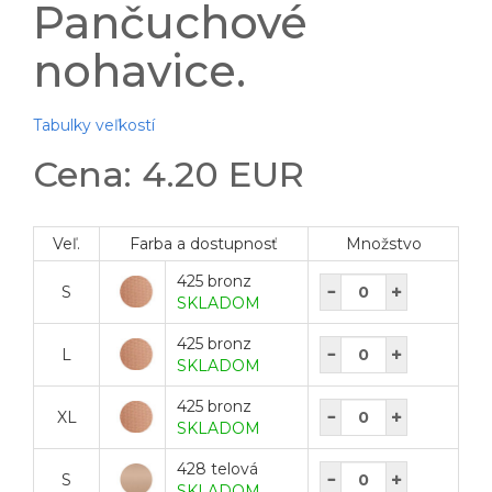
Pančuchové
nohavice.
Tabulky veľkostí
Cena: 4.20 EUR
Veľ.
Farba a dostupnosť
Množstvo
425 bronz
S
SKLADOM
425 bronz
L
SKLADOM
425 bronz
XL
SKLADOM
428 telová
S
SKLADOM