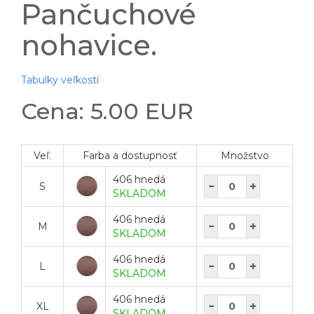
Pančuchové
nohavice.
Tabulky veľkostí
Cena: 5.00 EUR
Veľ.
Farba a dostupnosť
Množstvo
406 hnedá
S
SKLADOM
406 hnedá
M
SKLADOM
406 hnedá
L
SKLADOM
406 hnedá
XL
SKLADOM