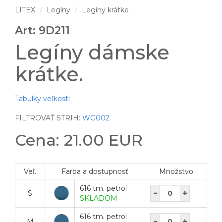
LITEX
Legíny
Legíny krátke
Art: 9D211
Legíny dámske
krátke.
Tabulky veľkostí
FILTROVAŤ STRIH:
WG002
Cena: 21.00 EUR
Veľ.
Farba a dostupnosť
Množstvo
616 tm. petrol
S
SKLADOM
616 tm. petrol
M