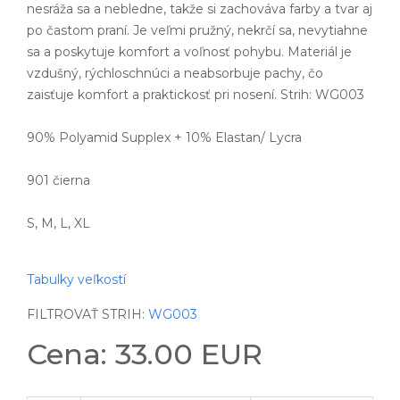
nesráža sa a nebledne, takže si zachováva farby a tvar aj
po častom praní. Je veľmi pružný, nekrčí sa, nevytiahne
sa a poskytuje komfort a voľnosť pohybu. Materiál je
vzdušný, rýchloschnúci a neabsorbuje pachy, čo
zaisťuje komfort a praktickosť pri nosení. Strih: WG003
90% Polyamid Supplex + 10% Elastan/ Lycra
901 čierna
S, M, L, XL
Tabulky veľkostí
FILTROVAŤ STRIH:
WG003
Cena: 33.00 EUR