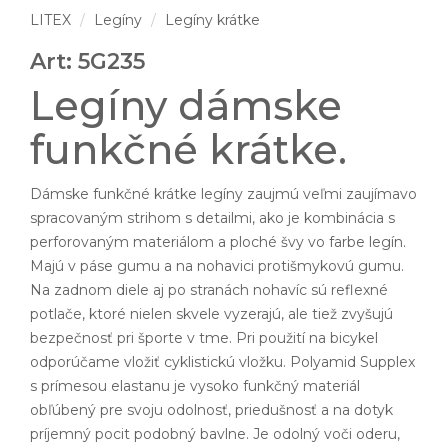
LITEX
Legíny
Legíny krátke
Art: 5G235
Legíny dámske
funkčné krátke.
Dámske funkčné krátke legíny zaujmú veľmi zaujímavo
spracovaným strihom s detailmi, ako je kombinácia s
perforovaným materiálom a ploché švy vo farbe legín.
Majú v páse gumu a na nohavici protišmykovú gumu.
Na zadnom diele aj po stranách nohavíc sú reflexné
potlače, ktoré nielen skvele vyzerajú, ale tiež zvyšujú
bezpečnosť pri športe v tme. Pri použití na bicykel
odporúčame vložiť cyklistickú vložku. Polyamid Supplex
s prímesou elastanu je vysoko funkčný materiál
obľúbený pre svoju odolnosť, priedušnosť a na dotyk
príjemný pocit podobný bavlne. Je odolný voči oderu,