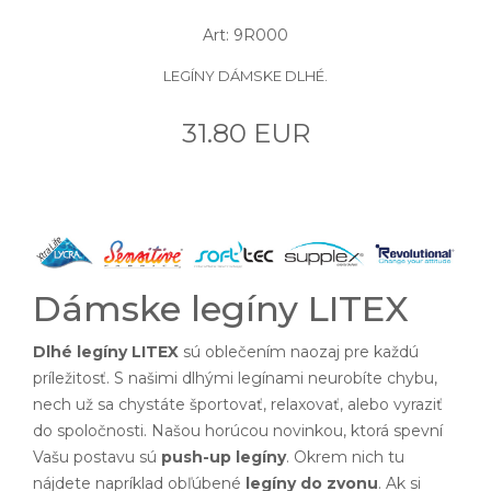
Art: 9R000
LEGÍNY DÁMSKE DLHÉ.
31.80 EUR
Dámske legíny LITEX
Dlhé legíny LITEX
sú oblečením naozaj pre každú
príležitosť. S našimi dlhými legínami neurobíte chybu,
nech už sa chystáte športovať, relaxovať, alebo vyraziť
do spoločnosti. Našou horúcou novinkou, ktorá spevní
Vašu postavu sú
push-up legíny
. Okrem nich tu
nájdete napríklad obľúbené
legíny do zvonu
. Ak si