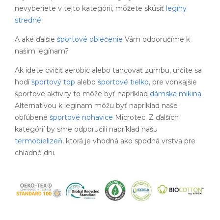
nevyberiete v tejto kategórii, môžete skúsiť
legíny
stredné
.
A aké ďalšie
športové oblečenie
Vám odporučíme k
našim legínam?
Ak idete cvičiť aerobic alebo tancovať zumbu, určite sa
hodí
športový top
alebo
športové tielko
, pre vonkajšie
športové aktivity to môže byť napríklad
dámska mikina
.
Alternatívou k legínam môžu byť napríklad naše
obľúbené
športové nohavice
Microtec. Z ďalších
kategórií by sme odporučili napríklad našu
termobielizeň
, ktorá je vhodná ako spodná vrstva pre
chladné dni.