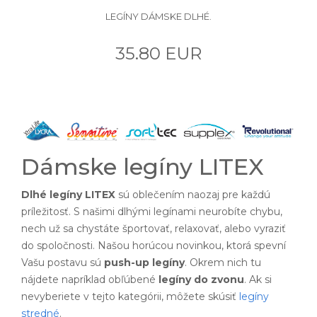
LEGÍNY DÁMSKE DLHÉ.
35.80 EUR
Dámske legíny LITEX
Dlhé legíny LITEX
sú oblečením naozaj pre každú
príležitosť. S našimi dlhými legínami neurobíte chybu,
nech už sa chystáte športovať, relaxovať, alebo vyraziť
do spoločnosti. Našou horúcou novinkou, ktorá spevní
Vašu postavu sú
push-up legíny
. Okrem nich tu
nájdete napríklad obľúbené
legíny do zvonu
. Ak si
nevyberiete v tejto kategórii, môžete skúsiť
legíny
stredné
.