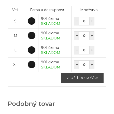
Veľ.
Farba a dostupnosť
Množstvo
901 čierna
S
SKLADOM
901 čierna
M
SKLADOM
901 čierna
L
SKLADOM
901 čierna
XL
SKLADOM
Podobný tovar