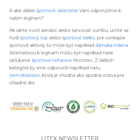
A aké ďalšie
športové oblečenie
Vám odporučíme k
našim legínam?
Ak idete cvičiť aerobic alebo tancovať zumbu, určite sa
hodí
športový top
alebo
športové tielko
, pre vonkajšie
športové aktivity to môže byť napríklad
dámska mikina
.
Alternatívou k legínam môžu byť napríklad naše
obľúbené
športové nohavice
Microtec. Z ďalších
kategórií by sme odporučili napríklad našu
termobielizeň
, ktorá je vhodná ako spodná vrstva pre
chladné dni.
LITEX NEWSLETTER