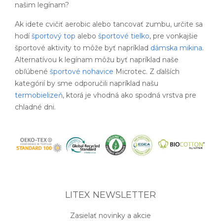
našim legínam?
Ak idete cvičiť aerobic alebo tancovať zumbu, určite sa
hodí
športový top
alebo
športové tielko
, pre vonkajšie
športové aktivity to môže byť napríklad
dámska mikina
.
Alternatívou k legínam môžu byť napríklad naše
obľúbené
športové nohavice
Microtec. Z ďalších
kategórií by sme odporučili napríklad našu
termobielizeň
, ktorá je vhodná ako spodná vrstva pre
chladné dni.
LITEX NEWSLETTER
Zasielať novinky a akcie