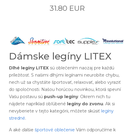
31.80 EUR
Dámske legíny LITEX
Dlhé legíny LITEX
sú oblečením naozaj pre každú
príležitosť. S našimi dlhými legínami neurobíte chybu,
nech už sa chystáte športovať, relaxovať, alebo vyraziť
do spoločnosti. Našou horúcou novinkou, ktorá spevní
Vašu postavu sú
push-up legíny
. Okrem nich tu
nájdete napríklad obľúbené
legíny do zvonu
. Ak si
nevyberiete v tejto kategórii, môžete skúsiť
legíny
stredné
.
A aké ďalšie
športové oblečenie
Vám odporučíme k