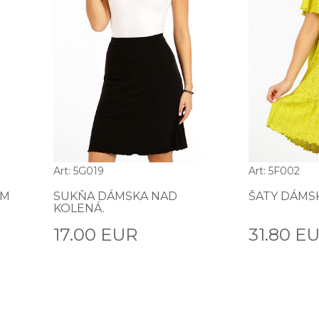
Art: 5G019
Art: 5F002
YM
SUKŇA DÁMSKA NAD
ŠATY DÁMS
KOLENÁ.
17.00 EUR
31.80 E