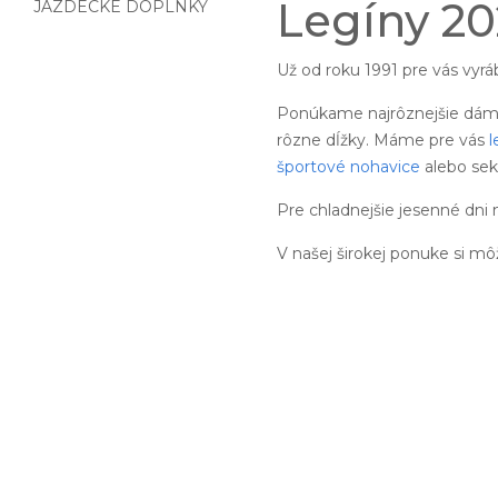
Legíny 2
JAZDECKÉ DOPLNKY
Už od roku 1991 pre vás vy
Ponúkame najrôznejšie dáms
rôzne dĺžky. Máme pre vás
l
športové nohavice
alebo sek
Pre chladnejšie jesenné dni
V našej širokej ponuke si m