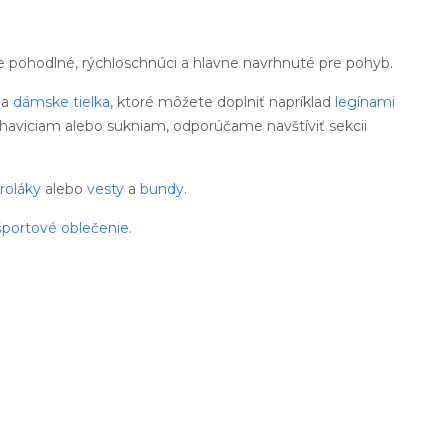
ne pohodlné, rýchloschnúci a hlavne navrhnuté pre pohyb.
a
dámske tielka
, ktoré môžete doplniť napríklad
legínami
ohaviciam alebo sukniam, odporúčame navštíviť sekcii
roláky
alebo
vesty
a
bundy
.
športové oblečenie
.