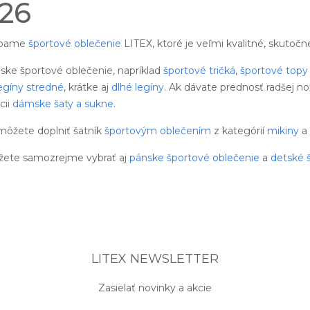
026
rábame
športové oblečenie
LITEX, ktoré je veľmi kvalitné, skutoč
ke športové oblečenie, napríklad
športové tričká
,
športové topy
egíny stredné
, krátke aj
dlhé legíny
. Ak dávate prednosť radšej n
cii
dámske šaty a sukne
.
 môžete doplniť šatník
športovým oblečením
z kategórií
mikiny
a
ôžete samozrejme vybrať aj
pánske športové oblečenie
a
detské 
LITEX NEWSLETTER
Zasielať novinky a akcie