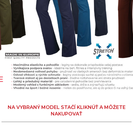
NA VYBRANÝ MODEL STAČÍ KLIKNÚŤ A MÔŽETE
NAKUPOVAŤ