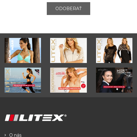
ODOBERAŤ
O nás