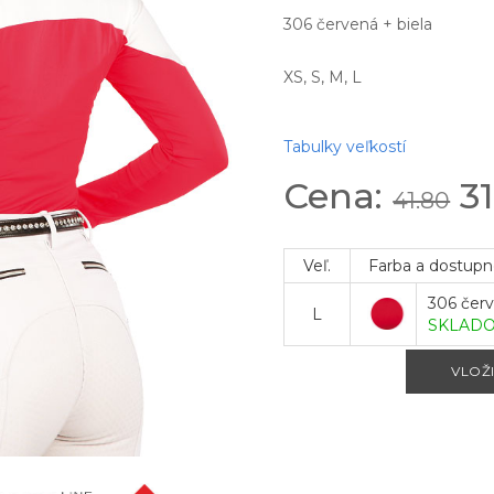
306 červená + biela
XS, S, M, L
Tabulky veľkostí
Cena:
31
41.80
Veľ.
Farba a dostupn
306 čer
L
SKLAD