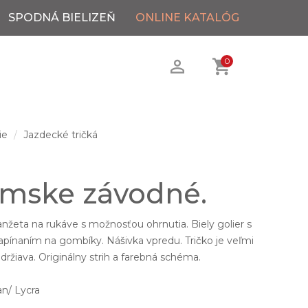
SPODNÁ BIELIZEŇ
ONLINE KATALÓG
0
ie
Jazdecké tričká
ámske závodné.
žeta na rukáve s možnosťou ohrnutia. Biely golier s
naním na gombíky. Nášivka vpredu. Tričko je veľmi
udržiava. Originálny strih a farebná schéma.
n/ Lycra