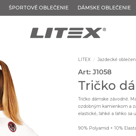
ŠPORTOVÉ OBLEČENIE
DÁMSKE OBLEČENIE
LITEX
Jazdecké oblečen
Art: J1058
Tričko d
Tričko dámske závodné. Man
ozdobným kamienkom a zapí
elastické, ľahké a ľahko sa 
90% Polyamid + 10% Elasta