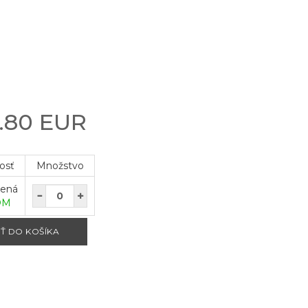
.80 EUR
osť
Množstvo
vená
OM