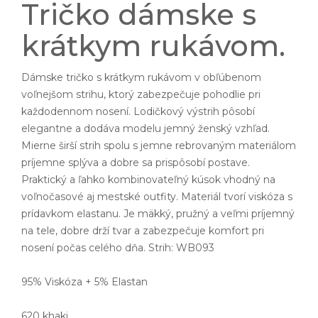
Tričko dámske s
krátkym rukávom.
Dámske tričko s krátkym rukávom v obľúbenom
voľnejšom strihu, ktorý zabezpečuje pohodlie pri
každodennom nosení. Lodičkový výstrih pôsobí
elegantne a dodáva modelu jemný ženský vzhľad.
Mierne širší strih spolu s jemne rebrovaným materiálom
príjemne splýva a dobre sa prispôsobí postave.
Praktický a ľahko kombinovateľný kúsok vhodný na
voľnočasové aj mestské outfity. Materiál tvorí viskóza s
prídavkom elastanu. Je mäkký, pružný a veľmi príjemný
na tele, dobre drží tvar a zabezpečuje komfort pri
nosení počas celého dňa. Strih: WB093
95% Viskóza + 5% Elastan
620 khaki