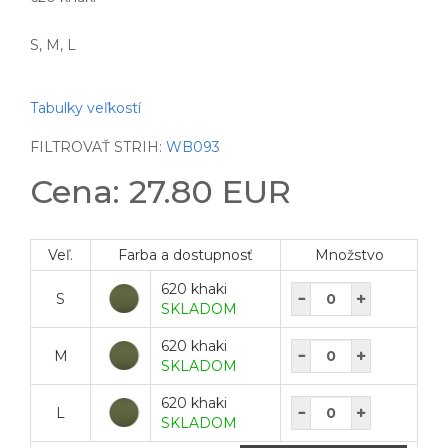
S, M, L
Tabulky veľkostí
FILTROVAŤ STRIH:
WB093
Cena: 27.80 EUR
Veľ.
Farba a dostupnosť
Množstvo
620 khaki
S
SKLADOM
620 khaki
M
SKLADOM
620 khaki
L
SKLADOM