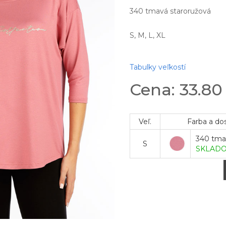
340 tmavá staroružová
S, M, L, XL
Tabulky veľkostí
Cena: 33.8
Veľ.
Farba a do
340 tma
S
SKLAD