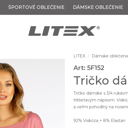
ŠPORTOVÉ OBLEČENIE
DÁMSKE OBLEČENIE
LITEX
Dámske oblečeni
Art: 5F152
Tričko d
Tričko dámske s 3/4 rukávm
trblietavým nápisom. Viskó
a veľmi pohodlný na noseni
92% Viskóza + 8% Elastan