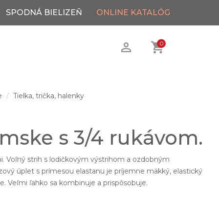
SPODNÁ BIELIZEŇ
ONLINE KATALÓG
0
e
Tielka, trička, halenky
ámske s 3/4 rukávom.
i. Voľný strih s lodičkovým výstrihom a ozdobným
zový úplet s prímesou elastanu je príjemne mäkký, elastický
e. Veľmi ľahko sa kombinuje a prispôsobuje.