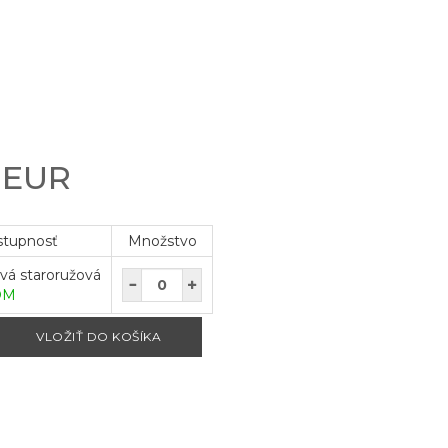
0 EUR
stupnosť
Množstvo
vá staroružová
OM