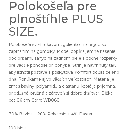
Polokošeľa pre
plnoštíhle PLUS
SIZE.
Polokošeľa s 3/4 rukávom, golierikom a légou so
zapínaním na gombíky. Model dopĺňa jemné riasenie
pod prsiami, záhyb na zadnom diele a bočné rozparky
pre väčšie pohodlie pri pohybe. Strih je navrhnutý tak,
aby lichotil postave a poskytoval komfort počas celého
dňa. Ponúkame aj vo väčších veľkostiach. Materiál je
zmes bavlny, polyamidu a elastanu, ktorá je príjemná,
priedušná, pružná a zároveň si dobre drží tvar. Dĺžka:
cca 86 cm. Strih: WB088
70% Bavlna + 26% Polyamid + 4% Elastan
100 biela