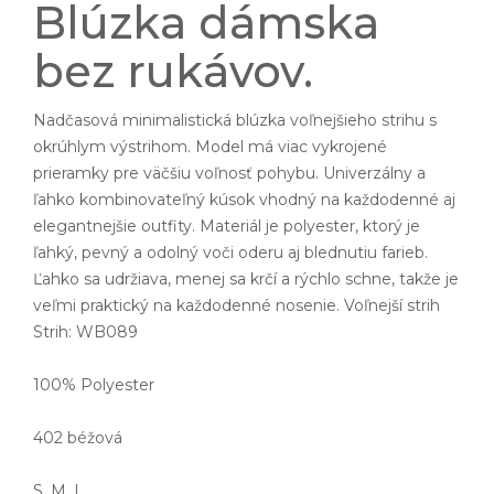
Blúzka dámska
bez rukávov.
Nadčasová minimalistická blúzka voľnejšieho strihu s
okrúhlym výstrihom. Model má viac vykrojené
prieramky pre väčšiu voľnosť pohybu. Univerzálny a
ľahko kombinovateľný kúsok vhodný na každodenné aj
elegantnejšie outfity. Materiál je polyester, ktorý je
ľahký, pevný a odolný voči oderu aj blednutiu farieb.
Ľahko sa udržiava, menej sa krčí a rýchlo schne, takže je
veľmi praktický na každodenné nosenie. Voľnejší strih
Strih: WB089
100% Polyester
402 béžová
S, M, L