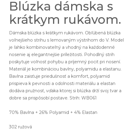
Blúzka dámska s
krátkym rukávom.
Dámska blúzka s krátkym rukávom. Obľúbená blúzka
voľnejšieho strihu s lemovaným výstrihom do V. Model
je ľahko kombinovateľný a vhodný na každodenné
nosenie aj elegantnejšie príležitosti. Pohodlný strih
poskytuje voľnosť pohybu a príjemný pocit pri nosení.
Materiál je kombináciou bavlny, polyamidu a elastanu.
Bavlna zaisťuje priedušnosť a komfort, polyamid
prispieva k pevnosti a odolnosti materiálu a elastan
dodáva pružnosť, vďaka ktorej si blúzka drží svoj tvar a
dobre sa prispôsobí postave. Strih: WB061
70% Bavlna + 26% Polyamid + 4% Elastan
302 ružová