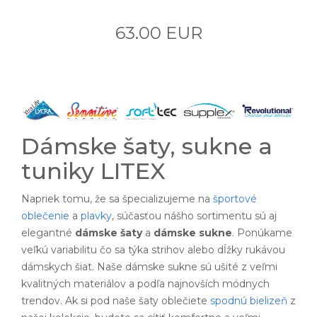
63.00 EUR
Dámske šaty, sukne a
tuniky LITEX
Napriek tomu, že sa špecializujeme na
športové
oblečenie
a
plavky
, súčasťou nášho sortimentu sú aj
elegantné
dámske šaty
a
dámske sukne
. Ponúkame
veľkú variabilitu čo sa týka strihov alebo dĺžky rukávou
dámskych šiat. Naše dámske sukne sú ušité z veľmi
kvalitných materiálov a podľa najnovších módnych
trendov. Ak si pod naše šaty oblečiete
spodnú bielizeň
z