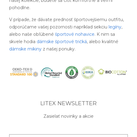
našej kolekcie, budete sa cítiť komfortne a veľmi
pohodlne.
V prípade, že dávate prednosť športovejšiemu outfitu,
odporúčame vašej pozornosti napríklad sekciu
legíny
,
alebo naše obľúbené
športové nohavice
. K nim sa
skvele hodia
dámske športové tričká
, alebo kvalitné
dámske mikiny
z našej ponuky.
LITEX NEWSLETTER
Zasielať novinky a akcie