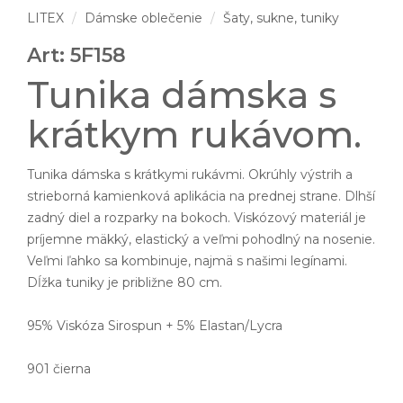
LITEX
Dámske oblečenie
Šaty, sukne, tuniky
Art: 5F158
Tunika dámska s
krátkym rukávom.
Tunika dámska s krátkymi rukávmi. Okrúhly výstrih a
strieborná kamienková aplikácia na prednej strane. Dlhší
zadný diel a rozparky na bokoch. Viskózový materiál je
príjemne mäkký, elastický a veľmi pohodlný na nosenie.
Veľmi ľahko sa kombinuje, najmä s našimi legínami.
Dĺžka tuniky je približne 80 cm.
95% Viskóza Sirospun + 5% Elastan/Lycra
901 čierna