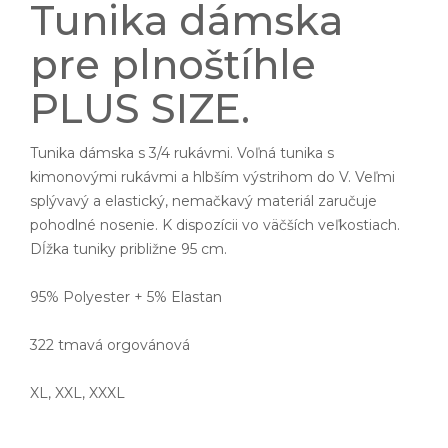
Tunika dámska
pre plnoštíhle
PLUS SIZE.
Tunika dámska s 3/4 rukávmi. Voľná tunika s
kimonovými rukávmi a hlbším výstrihom do V. Veľmi
splývavý a elastický, nemačkavý materiál zaručuje
pohodlné nosenie. K dispozícii vo väčších veľkostiach.
Dĺžka tuniky približne 95 cm.
95% Polyester + 5% Elastan
322 tmavá orgovánová
XL, XXL, XXXL