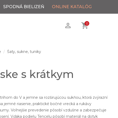
SPODNÁ BIELIZEŇ
ONLINE KATALÓG
0
e
Šaty, sukne, tuniky
ske s krátkym
.
trihom do V a jemne sa rozširujúcou sukňou, ktorá zvýrazní
ňa jemné riasenie, praktické bočné vrecká a rukávy
umy. Voľnejšie prevedenie pôsobí vzdušne a zabezpečuje
sení. Vďaka podielu Tencelu pôsobí materiál na dotyk