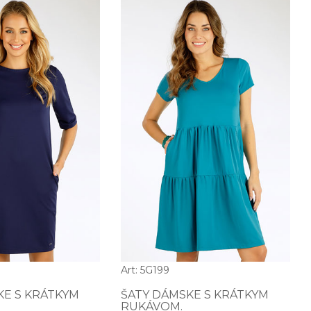
Art: 5G199
KE S KRÁTKYM
ŠATY DÁMSKE S KRÁTKYM
RUKÁVOM.