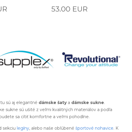
UR
53.00 EUR
tu sú aj elegantné
dámske šaty
a
dámske sukne
.
e sukne sú ušité z veľmi kvalitných materiálov a podľa
 budete sa cítiť komfortne a veľmi pohodlne.
d sekciu
legíny
, alebo naše obľúbené
športové nohavice
. K