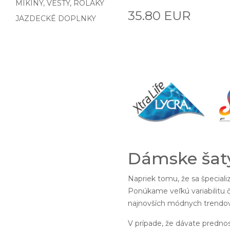
MIKINY, VESTY, ROLÁKY
35.80 EUR
JAZDECKÉ DOPLNKY
Dámske šaty
Napriek tomu, že sa špecial
Ponúkame veľkú variabilitu č
najnovších módnych trendov.
V prípade, že dávate predno