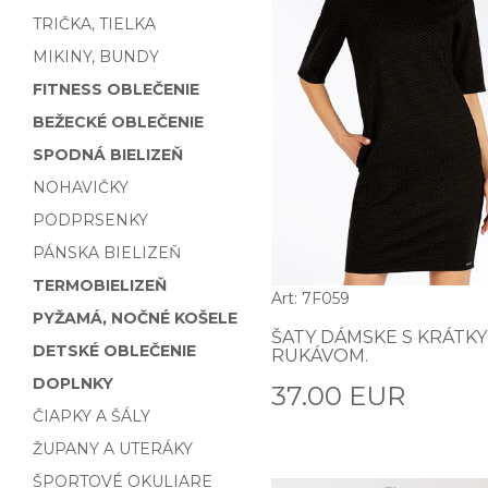
TRIČKA, TIELKA
MIKINY, BUNDY
FITNESS OBLEČENIE
BEŽECKÉ OBLEČENIE
SPODNÁ BIELIZEŇ
NOHAVIČKY
PODPRSENKY
PÁNSKA BIELIZEŇ
TERMOBIELIZEŇ
Art: 7F059
PYŽAMÁ, NOČNÉ KOŠELE
ŠATY DÁMSKE S KRÁTK
DETSKÉ OBLEČENIE
RUKÁVOM.
DOPLNKY
37.00 EUR
ČIAPKY A ŠÁLY
ŽUPANY A UTERÁKY
ŠPORTOVÉ OKULIARE