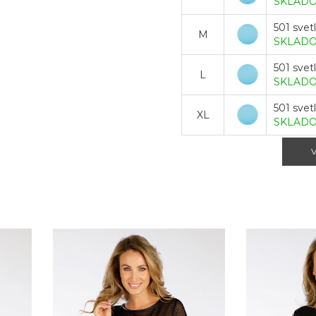
SKLAD
501 svet
M
SKLAD
501 svet
L
SKLAD
501 svet
XL
SKLAD