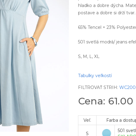
hladko a dobre dýcha. Mater
postave a dobre si drží tvar
65% Tencel + 23% Polyeste
501 svetlá modrá/ jeans efe
S, M, L, XL
Tabulky veľkostí
FILTROVAŤ STRIH:
WC200
Cena: 61.00
Veľ.
Farba a dostu
501 svet
S