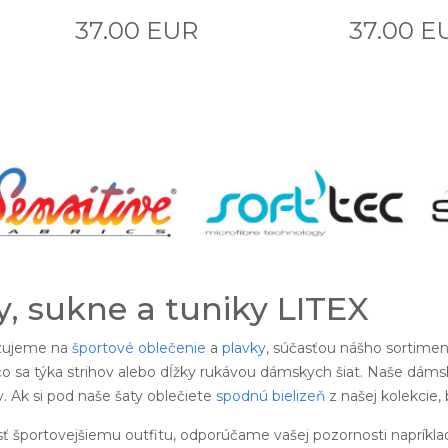
37.00 EUR
37.00 E
, sukne a tuniky LITEX
izujeme na
športové oblečenie
a
plavky
, súčasťou nášho sortimen
o sa týka strihov alebo dĺžky rukávou dámskych šiat. Naše dámsk
 Ak si pod naše šaty oblečiete
spodnú bielizeň
z našej kolekcie,
sť športovejšiemu outfitu, odporúčame vašej pozornosti napríkla