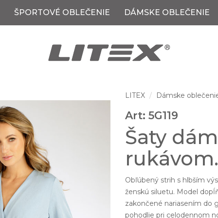
ŠPORTOVÉ OBLEČENIE
DÁMSKE OBLEČENIE
LITEX
Dámske oblečeni
Art: 5G119
Šaty dám
rukávom
Obľúbený strih s hlbším výs
ženskú siluetu. Model dopĺ
zakončené nariasením do g
pohodlie pri celodennom no