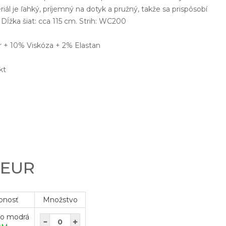
iál je ľahký, príjemný na dotyk a pružný, takže sa prispôsobí
. Dĺžka šiat: cca 115 cm. Strih: WC200
r + 10% Viskóza + 2% Elastan
kt
 EUR
pnosť
Množstvo
lo modrá