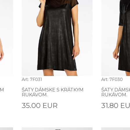
Art: 7F031
Art: 7F030
YM
ŠATY DÁMSKE S KRÁTKYM
ŠATY DÁMS
RUKÁVOM.
RUKÁVOM.
35.00 EUR
31.80 E