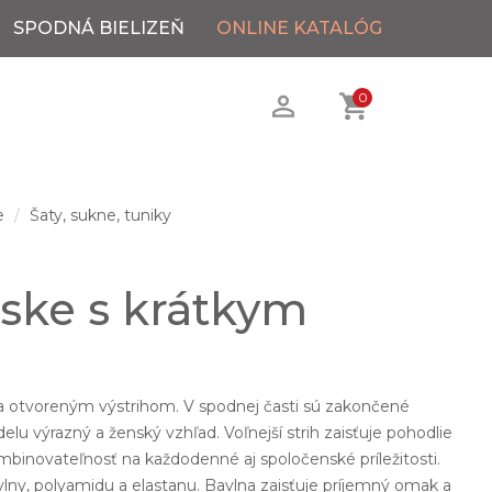
SPODNÁ BIELIZEŇ
ONLINE KATALÓG
0
e
Šaty, sukne, tuniky
ske s krátkym
.
a otvoreným výstrihom. V spodnej časti sú zakončené
u výrazný a ženský vzhľad. Voľnejší strih zaisťuje pohodlie
mbinovateľnosť na každodenné aj spoločenské príležitosti.
vlny, polyamidu a elastanu. Bavlna zaisťuje príjemný omak a