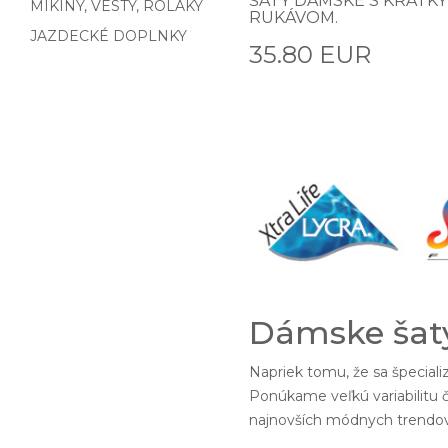
ŠATY DÁMSKE S KRÁTK
MIKINY, VESTY, ROLÁKY
RUKÁVOM.
JAZDECKÉ DOPLNKY
35.80 EUR
Dámske šaty
Napriek tomu, že sa špecial
Ponúkame veľkú variabilitu č
najnovších módnych trendov.