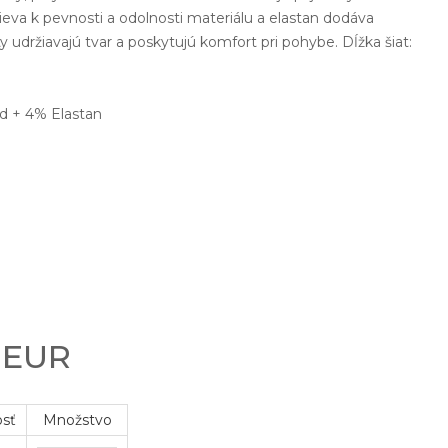
ieva k pevnosti a odolnosti materiálu a elastan dodáva
ty udržiavajú tvar a poskytujú komfort pri pohybe. Dĺžka šiat:
d + 4% Elastan
0 EUR
osť
Množstvo