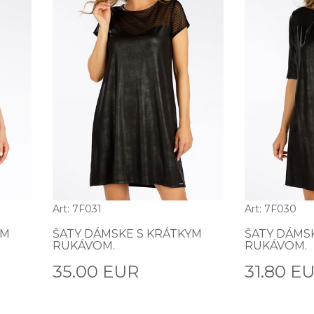
Art: 7F031
Art: 7F030
YM
ŠATY DÁMSKE S KRÁTKYM
ŠATY DÁMS
RUKÁVOM.
RUKÁVOM.
35.00 EUR
31.80 E