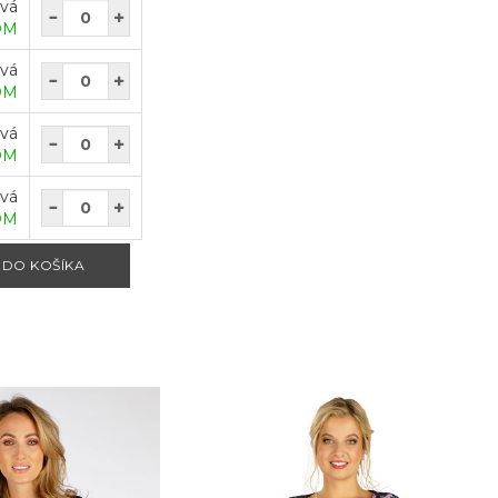
ová
OM
ová
OM
ová
OM
ová
OM