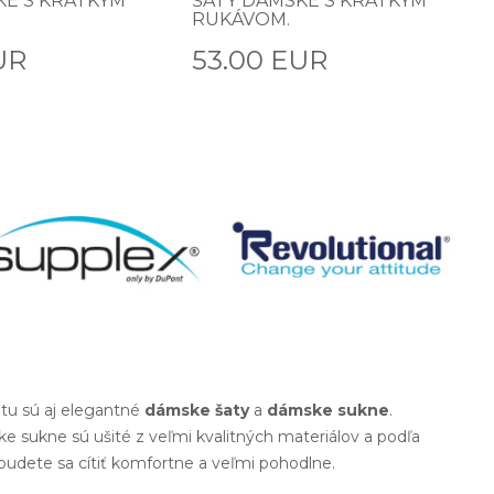
KE S KRÁTKYM
ŠATY DÁMSKE S KRÁTKYM
RUKÁVOM.
UR
53.00 EUR
tu sú aj elegantné
dámske šaty
a
dámske sukne
.
e sukne sú ušité z veľmi kvalitných materiálov a podľa
 budete sa cítiť komfortne a veľmi pohodlne.