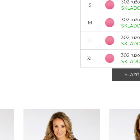
302 ruž
S
SKLAD
302 ruž
M
SKLAD
302 ruž
L
SKLAD
302 ruž
XL
SKLAD