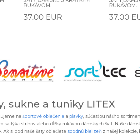
YM
ŠATY DÁMSKE S KRÁTKYM
ŠATY DÁMS
RUKÁVOM.
RUKÁVOM.
37.00 EUR
37.00 E
, sukne a tuniky LITEX
izujeme na
športové oblečenie
a
plavky
, súčasťou nášho sortimen
o sa týka strihov alebo dĺžky rukávou dámskych šiat. Naše dámsk
 Ak si pod naše šaty oblečiete
spodnú bielizeň
z našej kolekcie,