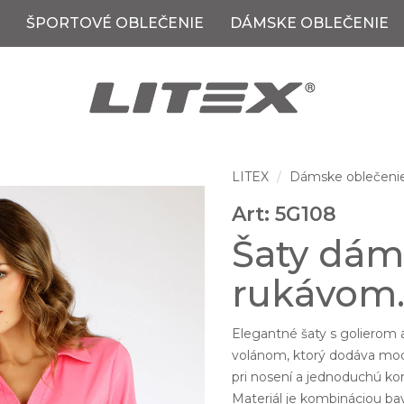
ŠPORTOVÉ OBLEČENIE
DÁMSKE OBLEČENIE
LITEX
Dámske oblečeni
Art: 5G108
Šaty dám
rukávom
Elegantné šaty s golierom 
volánom, ktorý dodáva model
pri nosení a jednoduchú ko
Materiál je kombináciou ba