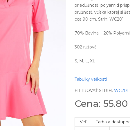
priedušnosť, polyamid prisp
pružnosť, vďaka ktorej si ša
cca 90 cm. Strih: WC201
70% Bavlna + 26% Polyami
302 ružová
S, M, L, XL
Tabulky veľkostí
FILTROVAŤ STRIH:
WC201
Cena: 55.8
Veľ.
Farba a dostupn