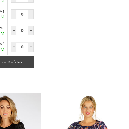
OM
ová
OM
ová
OM
ová
OM