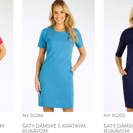
Art: 5G264
Art: 5G202
YM
ŠATY DÁMSKE S KRÁTKYM
ŠATY DÁMS
RUKÁVOM.
RUKÁVOM.