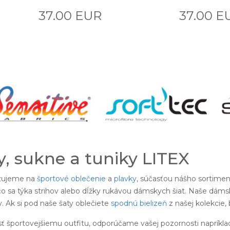
37.00 EUR
37.00 E
, sukne a tuniky LITEX
izujeme na
športové oblečenie
a
plavky
, súčasťou nášho sortimen
o sa týka strihov alebo dĺžky rukávou dámskych šiat. Naše dámsk
 Ak si pod naše šaty oblečiete
spodnú bielizeň
z našej kolekcie,
sť športovejšiemu outfitu, odporúčame vašej pozornosti napríkla