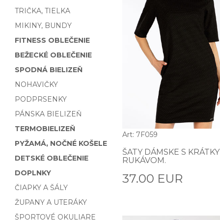
TRIČKA, TIELKA
MIKINY, BUNDY
FITNESS OBLEČENIE
BEŽECKÉ OBLEČENIE
SPODNÁ BIELIZEŇ
NOHAVIČKY
PODPRSENKY
PÁNSKA BIELIZEŇ
TERMOBIELIZEŇ
Art: 7F059
PYŽAMÁ, NOČNÉ KOŠELE
ŠATY DÁMSKE S KRÁTK
DETSKÉ OBLEČENIE
RUKÁVOM.
DOPLNKY
37.00 EUR
ČIAPKY A ŠÁLY
ŽUPANY A UTERÁKY
ŠPORTOVÉ OKULIARE