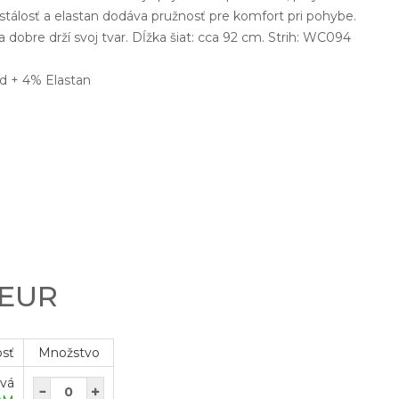
stálosť a elastan dodáva pružnosť pre komfort pri pohybe.
a dobre drží svoj tvar. Dĺžka šiat: cca 92 cm. Strih: WC094
d + 4% Elastan
 EUR
osť
Množstvo
ová