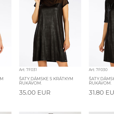
Art: 7F031
Art: 7F030
YM
ŠATY DÁMSKE S KRÁTKYM
ŠATY DÁMS
RUKÁVOM.
RUKÁVOM.
35.00 EUR
31.80 E