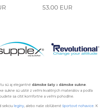
UR
53.00 EUR
tu sú aj elegantné
dámske šaty
a
dámske sukne
.
e sukne sú ušité z veľmi kvalitných materiálov a podľa
 budete sa cítiť komfortne a veľmi pohodlne.
d sekciu
legíny
, alebo naše obľúbené
športové nohavice
. K