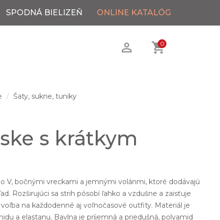
SPODNÁ BIELIZEŇ
ONLINE KATALÓG
0
e
Šaty, sukne, tuniky
ske s krátkym
.
 do V, bočnými vreckami a jemnými volánmi, ktoré dodávajú
ad. Rozširujúci sa strih pôsobí ľahko a vzdušne a zaisťuje
a voľba na každodenné aj voľnočasové outfity. Materiál je
idu a elastanu. Bavlna je príjemná a priedušná, polyamid