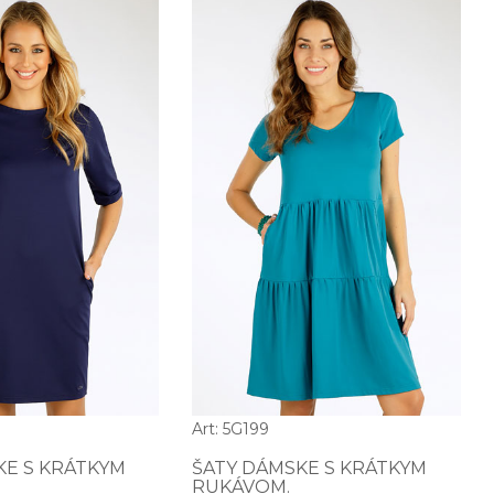
Art: 5G199
KE S KRÁTKYM
ŠATY DÁMSKE S KRÁTKYM
RUKÁVOM.