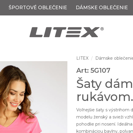
ŠPORTOVÉ OBLEČENIE
DÁMSKE OBLEČENIE
LITEX
Dámske oblečeni
Art: 5G107
Šaty dám
rukávom
Voľnejšie šaty s výstrihom
modelu ženský a svieži vzhľ
pohodlie pri nosení. Ideáln
kombináciou bavlny, polyam