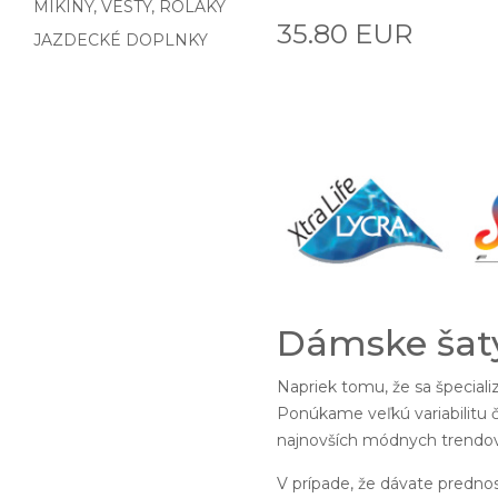
MIKINY, VESTY, ROLÁKY
35.80 EUR
JAZDECKÉ DOPLNKY
Dámske šaty
Napriek tomu, že sa špecial
Ponúkame veľkú variabilitu č
najnovších módnych trendov.
V prípade, že dávate predno