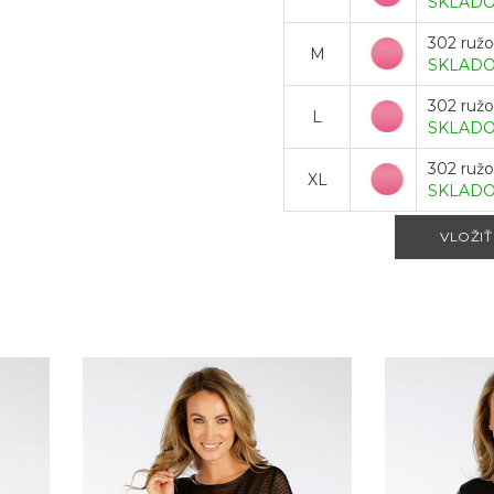
SKLAD
302 ruž
M
SKLAD
302 ruž
L
SKLAD
302 ruž
XL
SKLAD