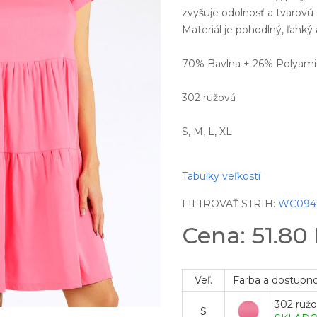
zvyšuje odolnosť a tvarovú 
Materiál je pohodlný, ľahký 
70% Bavlna + 26% Polyami
302 ružová
S, M, L, XL
Tabulky veľkostí
FILTROVAŤ STRIH:
WC094
Cena: 51.80
Veľ.
Farba a dostupn
302 ruž
S