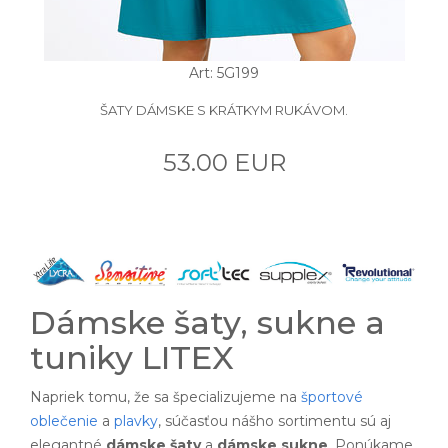
Art: 5G199
ŠATY DÁMSKE S KRÁTKYM RUKÁVOM.
53.00 EUR
Dámske šaty, sukne a
tuniky LITEX
Napriek tomu, že sa špecializujeme na
športové
oblečenie
a
plavky
, súčasťou nášho sortimentu sú aj
elegantné
dámske šaty
a
dámske sukne
. Ponúkame