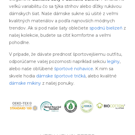
veľkú variabilitu čo sa týka strihov alebo dĺžky rukávou
dámskych šiat. Naše dámske sukne sú ušité z veľmi
kvalitných materiálov a podľa najnovších módnych
trendov. Ak si pod naše šaty oblečiete
spodnú bielizeň
z
našej kolekcie, budete sa cítiť komfortne a veľmi
pohodlne.
V prípade, že dávate prednosť športovejšiemu outfitu,
odporúčame vašej pozornosti napríklad sekciu
legíny
,
alebo naše obľúbené
športové nohavice
. K nim sa
skvele hodia
dámske športové tričká
, alebo kvalitné
dámske mikiny
z našej ponuky.