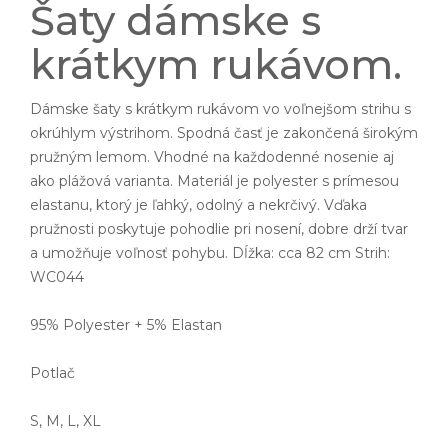
Šaty dámske s
krátkym rukávom.
Dámske šaty s krátkym rukávom vo voľnejšom strihu s
okrúhlym výstrihom. Spodná časť je zakončená širokým
pružným lemom. Vhodné na každodenné nosenie aj
ako plážová varianta. Materiál je polyester s prímesou
elastanu, ktorý je ľahký, odolný a nekrčivý. Vďaka
pružnosti poskytuje pohodlie pri nosení, dobre drží tvar
a umožňuje voľnosť pohybu. Dĺžka: cca 82 cm Strih:
WC044
95% Polyester + 5% Elastan
Potlač
S, M, L, XL