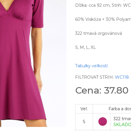
Dĺžka: cca 92 cm, Strih: W
60% Viskóza + 30% Polyam
322 tmavá orgovánová
S, M, L, XL
Tabulky veľkostí
FILTROVAŤ STRIH:
WC118
Cena: 37.8
Veľ.
Farba a do
322 tma
S
SKLAD