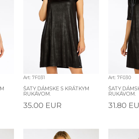
Art: 7F031
Art: 7F030
YM
ŠATY DÁMSKE S KRÁTKYM
ŠATY DÁMS
RUKÁVOM.
RUKÁVOM.
35.00 EUR
31.80 E