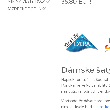
35.80 EUR
MIKINY, VESTY, ROLÁKY
JAZDECKÉ DOPLNKY
Dámske šaty
Napriek tomu, že sa špecial
Ponúkame veľkú variabilitu č
najnovších módnych trendov.
V prípade, že dávate predno
nim sa skvele hodia
dámske 