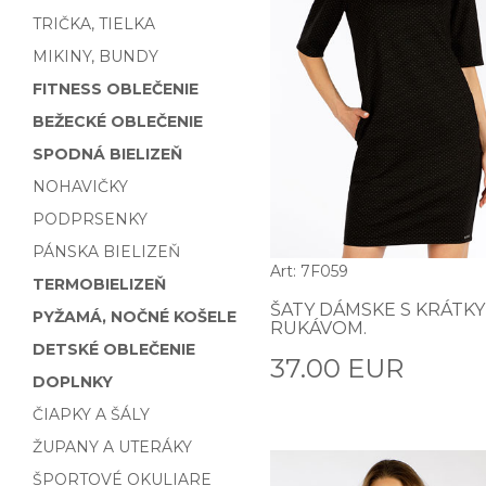
TRIČKA, TIELKA
MIKINY, BUNDY
FITNESS OBLEČENIE
BEŽECKÉ OBLEČENIE
SPODNÁ BIELIZEŇ
NOHAVIČKY
PODPRSENKY
PÁNSKA BIELIZEŇ
Art: 7F059
TERMOBIELIZEŇ
ŠATY DÁMSKE S KRÁTK
PYŽAMÁ, NOČNÉ KOŠELE
RUKÁVOM.
DETSKÉ OBLEČENIE
37.00 EUR
DOPLNKY
ČIAPKY A ŠÁLY
ŽUPANY A UTERÁKY
ŠPORTOVÉ OKULIARE