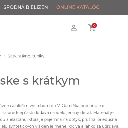
SPODNÁ BIELIZEŇ
ONLINE KATALÓG
0
e
Šaty, sukne, tuniky
ske s krátkym
.
ávom a hlbším výstrihom do V. Gumička pod prsiami
ie na prednej časti dodáva modelu jemný detail. Materiál je
u a elastanu, ktorá je príjemná na dotyk, pružná, priedušná
ielu syntetických vlákien je menej krčivá a ľahko sa udržiava.