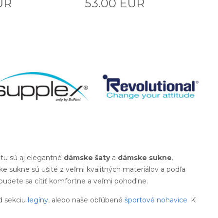
UR
53.00 EUR
tu sú aj elegantné
dámske šaty
a
dámske sukne
.
e sukne sú ušité z veľmi kvalitných materiálov a podľa
 budete sa cítiť komfortne a veľmi pohodlne.
d sekciu
legíny
, alebo naše obľúbené
športové nohavice
. K