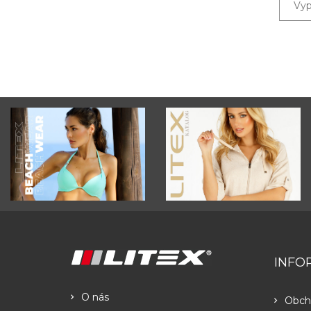
INFO
O nás
Obch