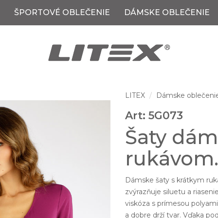
ŠPORTOVÉ OBLEČENIE
DÁMSKE OBLEČENIE
LITEX
Dámske oblečeni
Art: 5G073
Šaty dám
rukávom
Dámske šaty s krátkym ruk
zvýrazňuje siluetu a riasen
viskóza s prímesou polyamid
a dobre drží tvar. Vďaka pod