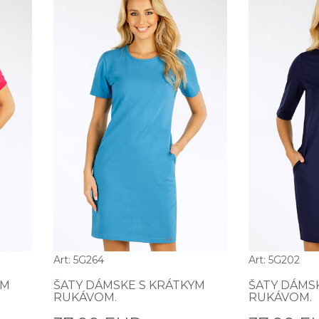
Art: 5G264
Art: 5G202
YM
ŠATY DÁMSKE S KRÁTKYM
ŠATY DÁMS
RUKÁVOM.
RUKÁVOM.