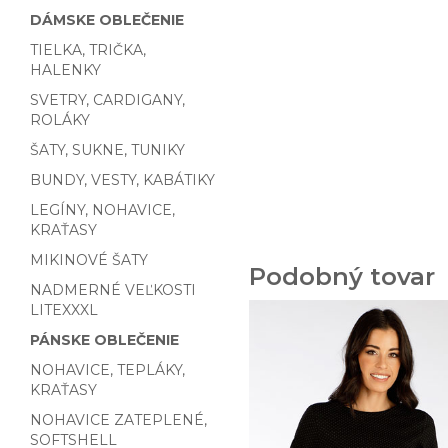
DÁMSKE OBLEČENIE
TIELKA, TRIČKA,
HALENKY
SVETRY, CARDIGANY,
ROLÁKY
ŠATY, SUKNE, TUNIKY
BUNDY, VESTY, KABÁTIKY
LEGÍNY, NOHAVICE,
KRAŤASY
MIKINOVÉ ŠATY
Podobný tovar
NADMERNÉ VEĽKOSTI
LITEXXXL
PÁNSKE OBLEČENIE
NOHAVICE, TEPLÁKY,
KRAŤASY
NOHAVICE ZATEPLENÉ,
SOFTSHELL