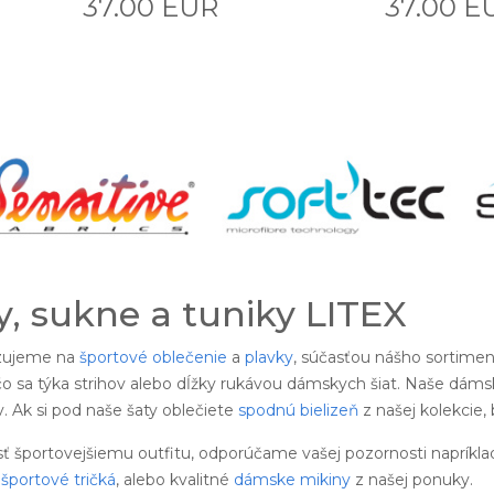
37.00 EUR
37.00 E
, sukne a tuniky LITEX
izujeme na
športové oblečenie
a
plavky
, súčasťou nášho sortimen
o sa týka strihov alebo dĺžky rukávou dámskych šiat. Naše dámsk
 Ak si pod naše šaty oblečiete
spodnú bielizeň
z našej kolekcie,
sť športovejšiemu outfitu, odporúčame vašej pozornosti napríkla
športové tričká
, alebo kvalitné
dámske mikiny
z našej ponuky.