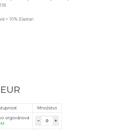
C118
id + 10% Elastan
0 EUR
stupnosť
Množstvo
vo orgovánová
OM