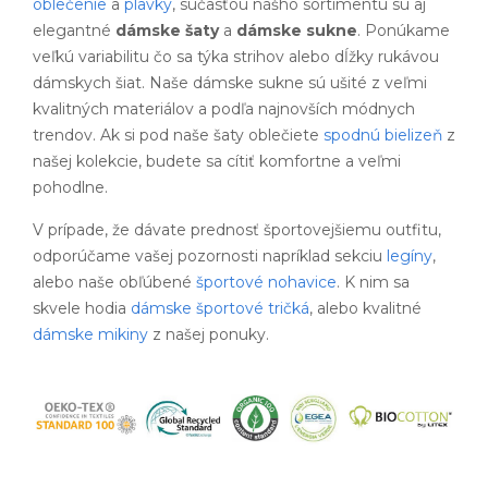
oblečenie
a
plavky
, súčasťou nášho sortimentu sú aj
elegantné
dámske šaty
a
dámske sukne
. Ponúkame
veľkú variabilitu čo sa týka strihov alebo dĺžky rukávou
dámskych šiat. Naše dámske sukne sú ušité z veľmi
kvalitných materiálov a podľa najnovších módnych
trendov. Ak si pod naše šaty oblečiete
spodnú bielizeň
z
našej kolekcie, budete sa cítiť komfortne a veľmi
pohodlne.
V prípade, že dávate prednosť športovejšiemu outfitu,
odporúčame vašej pozornosti napríklad sekciu
legíny
,
alebo naše obľúbené
športové nohavice
. K nim sa
skvele hodia
dámske športové tričká
, alebo kvalitné
dámske mikiny
z našej ponuky.