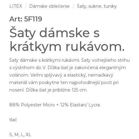
LITEX
Dámske oblečenie
Šaty, sukne, tuniky
Art: 5F119
Šaty dámske s
krátkym rukávom.
Šaty dámske s krátkymi rukávmi. Šaty voľnejšieho strihu
s výstrihom do V. Dĺžka šiat je zakončená elegantným
volánom. Veľmi splývavý a elastický, nemačkavý
materiál vám poskytne ten najpohodlnejší pocit pri
nosení. Dĺžka šiat je približne 125 cm.
88% Polyester Micro + 12% Elastan/ Lycra
tlač
S, M, L, XL