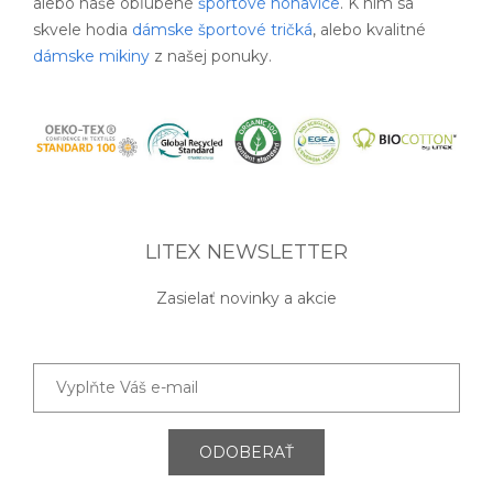
alebo naše obľúbené
športové nohavice
. K nim sa
skvele hodia
dámske športové tričká
, alebo kvalitné
dámske mikiny
z našej ponuky.
LITEX NEWSLETTER
Zasielať novinky a akcie
ODOBERAŤ