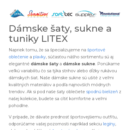
Dámske šaty, sukne a
tuniky LITEX
Napriek tomu, že sa špecializujeme na
športové
oblečenie
a
plavky
, súčasťou nášho sortimentu sú aj
elegantné
dámske šaty
a
dámske sukne
. Ponúkame
veľkú variabilitu čo sa týka strihov alebo dĺžky rukávou
dámskych šiat. Naše dámske sukne sú ušité z veľmi
kvalitných materiálov a podľa najnovších módnych
trendov. Ak si pod naše šaty oblečiete
spodnú bielizeň
z
našej kolekcie, budete sa cítiť komfortne a veľmi
pohodlne.
V prípade, že dávate prednosť športovejšiemu outfitu,
odporúčame vašej pozornosti napríklad sekciu
legíny
,