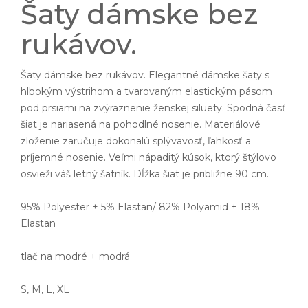
Šaty dámske bez
rukávov.
Šaty dámske bez rukávov. Elegantné dámske šaty s
hlbokým výstrihom a tvarovaným elastickým pásom
pod prsiami na zvýraznenie ženskej siluety. Spodná časť
šiat je nariasená na pohodlné nosenie. Materiálové
zloženie zaručuje dokonalú splývavosť, ľahkosť a
príjemné nosenie. Veľmi nápaditý kúsok, ktorý štýlovo
osvieži váš letný šatník. Dĺžka šiat je približne 90 cm.
95% Polyester + 5% Elastan/ 82% Polyamid + 18%
Elastan
tlač na modré + modrá
S, M, L, XL