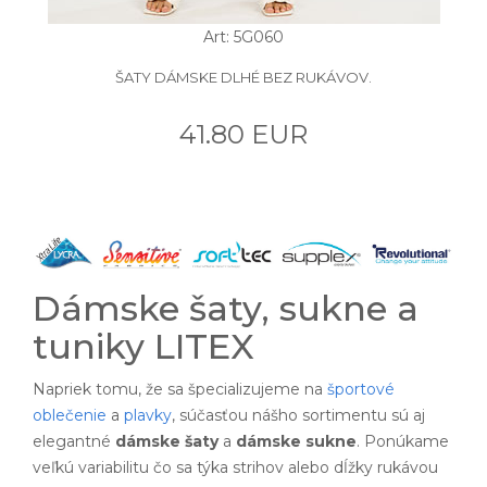
Art: 5G060
ŠATY DÁMSKE DLHÉ BEZ RUKÁVOV.
41.80 EUR
Dámske šaty, sukne a
tuniky LITEX
Napriek tomu, že sa špecializujeme na
športové
oblečenie
a
plavky
, súčasťou nášho sortimentu sú aj
elegantné
dámske šaty
a
dámske sukne
. Ponúkame
veľkú variabilitu čo sa týka strihov alebo dĺžky rukávou