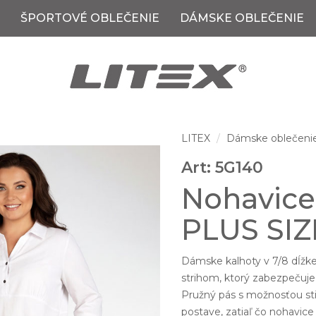
ŠPORTOVÉ OBLEČENIE
DÁMSKE OBLEČENIE
LITEX
Dámske oblečeni
Art: 5G140
Nohavice 
PLUS SIZ
Dámske kalhoty v 7/8 dĺžk
strihom, ktorý zabezpečuje
Pružný pás s možnosťou st
postave, zatiaľ čo nohav