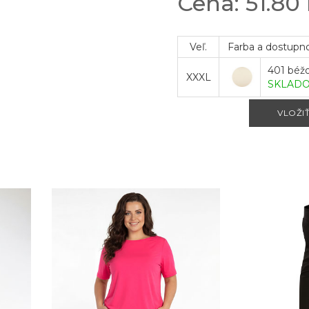
Cena: 51.80
Veľ.
Farba a dostupn
401 béž
XXXL
SKLAD