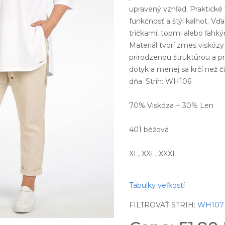
upravený vzhľad. Praktické 
funkčnosť a štýl kalhot. Vď
tričkami, topmi alebo ľahký
Materiál tvorí zmes viskózy
prirodzenou štruktúrou a pr
dotyk a menej sa krčí než č
dňa. Strih: WH106
70% Viskóza + 30% Len
401 béžová
XL, XXL, XXXL
Tabulky veľkostí
FILTROVAŤ STRIH:
WH107