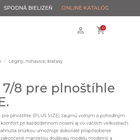
SPODNÁ BIELIZEŇ
ONLINE KATALÓG
0
e
Legíny, nohavice, kraťasy
7/8 pre plnoštíhle
E.
e pre plnoštíhle (PLUS SIZE) zaujmú voľným a pohodlným
 komfort pri každodennom nosení aj vo väčších veľkostiach.
iahnutia šnúrkou umožňuje dokonalé prispôsobenie
ice zakončené manžetou dodávajú modelu moderný a