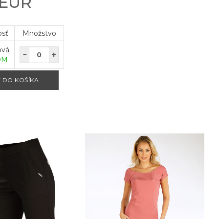
 EUR
osť
Množstvo
ová
OM