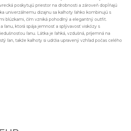
vrecká poskytujú priestor na drobnosti a zároveň dopĺňajú
aka univerzálnemu dizajnu sa kalhoty ľahko kombinujú s
mi blúzkami, čím vzniká pohodlný a elegantný outfit.
 a ľanu, ktorá spája jemnosť a splývavosť viskózy s
iedušnosťou ľanu. Látka je ľahká, vzdušná, príjemná na
istý ľan, takže kalhoty si udržia upravený vzhľad počas celého