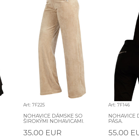
Art: 7F225
Art: 7F146
NOHAVICE DÁMSKE SO
NOHAVICE 
ŠIROKÝMI NOHAVICAMI.
PÁSA.
35.00 EUR
55.00 E