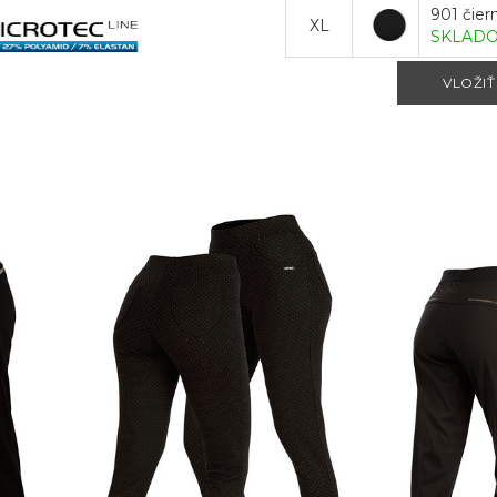
901 čier
XL
SKLAD