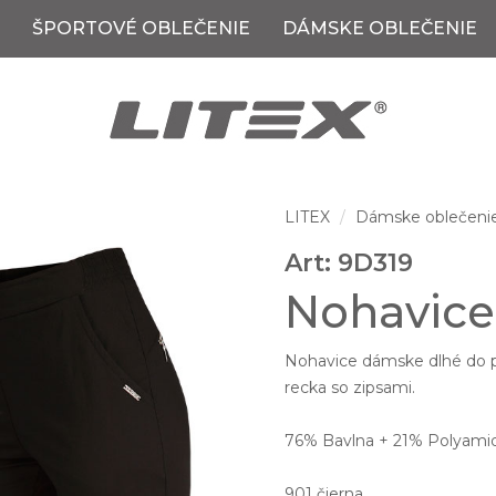
ŠPORTOVÉ OBLEČENIE
DÁMSKE OBLEČENIE
LITEX
Dámske oblečeni
Art: 9D319
Nohavice
Nohavice dámske dlhé do pá
recka so zipsami.
76% Bavlna + 21% Polyamid
901 čierna