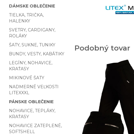
DÁMSKE OBLEČENIE
TIELKA, TRIČKA,
HALENKY
SVETRY, CARDIGANY,
ROLÁKY
ŠATY, SUKNE, TUNIKY
Podobný tovar
BUNDY, VESTY, KABÁTIKY
LEGÍNY, NOHAVICE,
KRAŤASY
MIKINOVÉ ŠATY
NADMERNÉ VEĽKOSTI
LITEXXXL
PÁNSKE OBLEČENIE
NOHAVICE, TEPLÁKY,
KRAŤASY
NOHAVICE ZATEPLENÉ,
SOFTSHELL