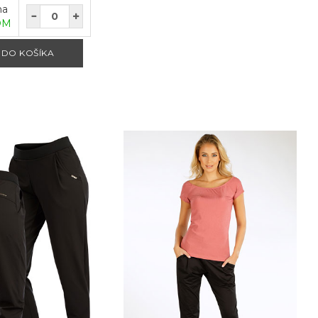
na
OM