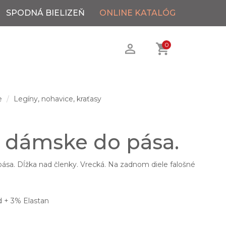
SPODNÁ BIELIZEŇ
ONLINE KATALÓG
0
e
Legíny, nohavice, kraťasy
 dámske do pása.
sa. Dĺžka nad členky. Vrecká. Na zadnom diele falošné
 + 3% Elastan