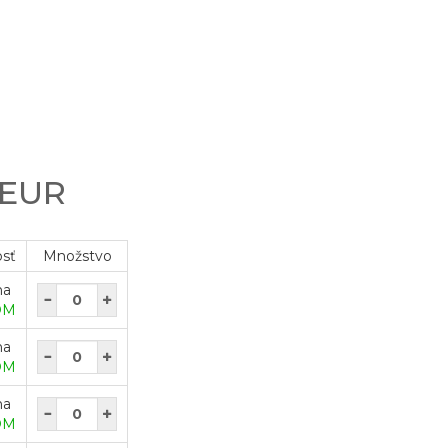
 EUR
osť
Množstvo
na
OM
na
OM
na
OM