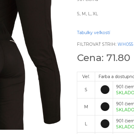
S, M, L, XL
Tabulky veľkostí
FILTROVAŤ STRIH:
WH055
Cena: 71.80
Veľ.
Farba a dostupn
901 čier
S
SKLAD
901 čier
M
SKLAD
901 čier
L
SKLAD