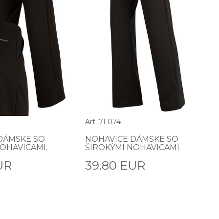
Art: 7F074
DÁMSKE SO
NOHAVICE DÁMSKE SO
OHAVICAMI.
ŠIROKÝMI NOHAVICAMI.
UR
39.80 EUR