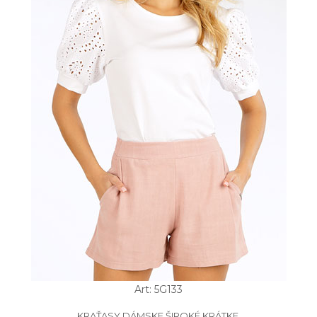
Art: 5G133
KRAŤASY DÁMSKE ŠIROKÉ KRÁTKE.