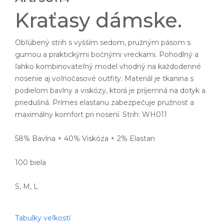
Kraťasy dámske.
Obľúbený strih s vyšším sedom, pružným pásom s
gumou a praktickými bočnými vreckami. Pohodlný a
ľahko kombinovateľný model vhodný na každodenné
nosenie aj voľnočasové outfity. Materiál je tkanina s
podielom bavlny a viskózy, ktorá je príjemná na dotyk a
priedušná. Prímes elastanu zabezpečuje pružnosť a
maximálny komfort pri nosení. Strih: WH011
58% Bavlna + 40% Viskóza + 2% Elastan
100 biela
S, M, L
Tabulky veľkostí