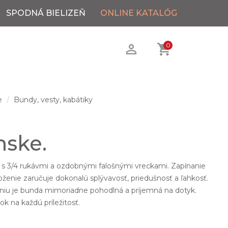
SPODNÁ BIELIZEŇ
ONLINE KATALÓG
0
e
Bundy, vesty, kabátiky
ske.
h s 3/4 rukávmi a ozdobnými falošnými vreckami. Zapínanie
ženie zaručuje dokonalú splývavosť, priedušnosť a ľahkosť.
iu je bunda mimoriadne pohodlná a príjemná na dotyk.
k na každú príležitosť.