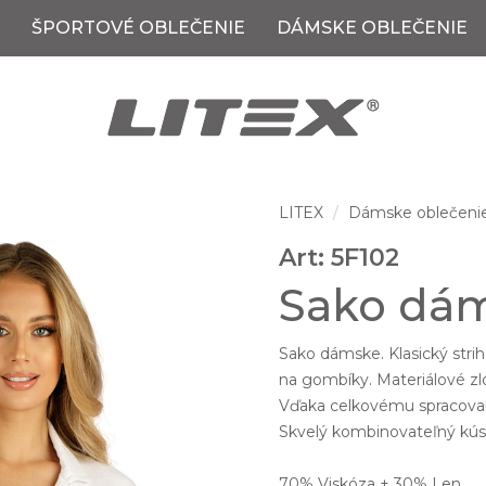
ŠPORTOVÉ OBLEČENIE
DÁMSKE OBLEČENIE
LITEX
Dámske oblečeni
Art: 5F102
Sako dám
Sako dámske. Klasický stri
na gombíky. Materiálové zlo
Vďaka celkovému spracovan
Skvelý kombinovateľný kúso
70% Viskóza + 30% Len