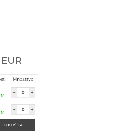
0 EUR
osť
Množstvo
a
OM
a
OM