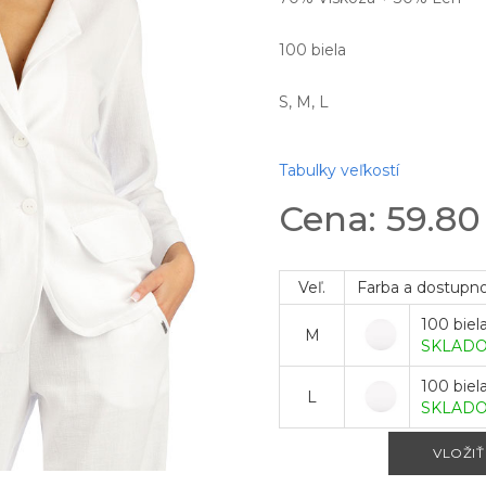
100 biela
S, M, L
Tabulky veľkostí
Cena: 59.8
Veľ.
Farba a dostupn
100 biel
M
SKLAD
100 biel
L
SKLAD