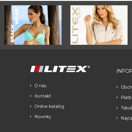
INFO
O nás
Obch
Kontakt
Platb
Online katalóg
Tabul
Novinky
Najča