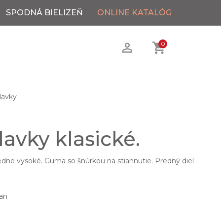
SPODNÁ BIELIZEŇ
ONLINE KATALÓG
0
lavky
avky klasické.
redne vysoké. Guma so šnúrkou na stiahnutie. Predný diel
an