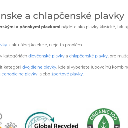
nske a chlapčenské plavky
nskými a pánskymi plavkami
nájdete ako plavky klasické, tak a
avky
z aktuálnej kolekcie, nieje to problém.
 v kategóriách
dievčenské plavky
a
chlapčenské plavky
, pre muž
 kategórii
dvojdielne plavky
, kde si vyberiete ľubovoľnú kombin
é
jednodielne plavky
, alebo
športové plavky
.