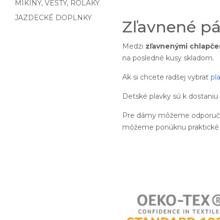
MIKINY, VESTY, ROLÁKY
JAZDECKÉ DOPLNKY
Zľavnené pá
Medzi
zľavnenými chlapče
na posledné kusy skladom.
Ak si chcete radšej vybrať
pl
Detské plavky sú k dostaniu
Pre dámy môžeme odporučiť
môžeme ponúknu praktick