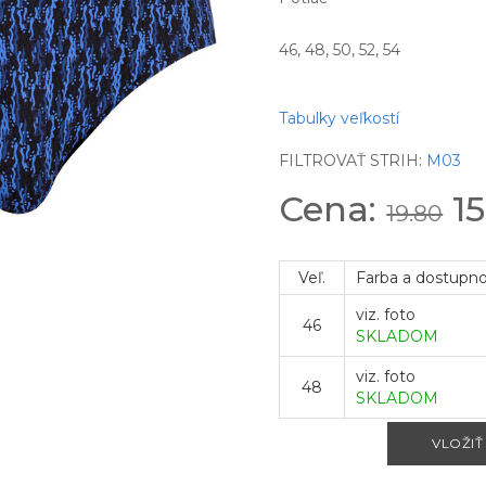
46, 48, 50, 52, 54
Tabulky veľkostí
FILTROVAŤ STRIH:
M03
Cena:
15
19.80
Veľ.
Farba a dostupn
viz. foto
46
SKLADOM
viz. foto
48
SKLADOM