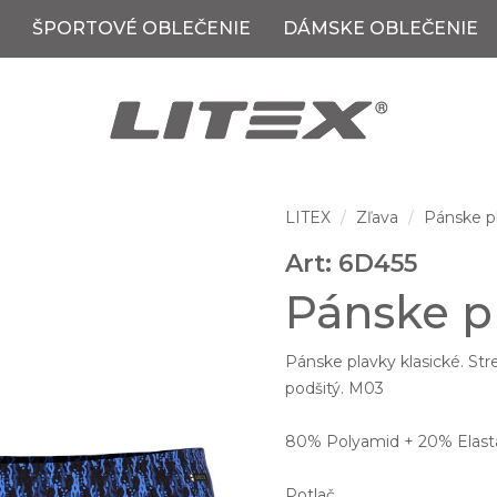
ŠPORTOVÉ OBLEČENIE
DÁMSKE OBLEČENIE
LITEX
Zľava
Pánske p
Art: 6D455
Pánske pl
Pánske plavky klasické. St
podšitý. M03
80% Polyamid + 20% Elast
Potlač