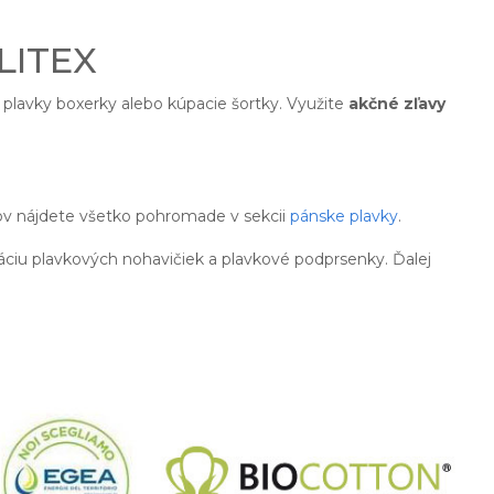
 LITEX
j plavky boxerky alebo kúpacie šortky. Využite
akčné zľavy
ov nájdete všetko pohromade v sekcii
pánske plavky
.
áciu plavkových nohavičiek a plavkové podprsenky. Ďalej