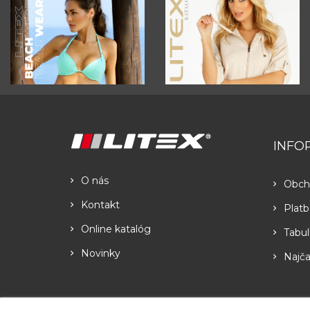
INFO
O nás
Obch
Kontakt
Platb
Online katalóg
Tabul
Novinky
Najča