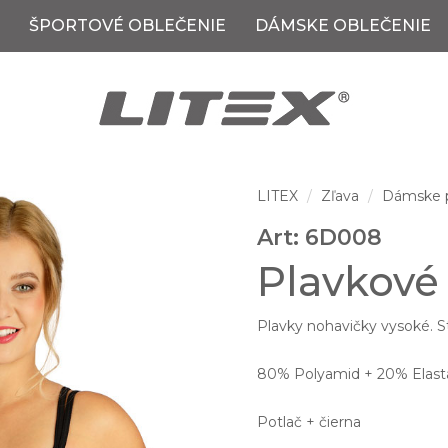
ŠPORTOVÉ OBLEČENIE
DÁMSKE OBLEČENIE
LITEX
Zľava
Dámske 
Art: 6D008
Plavkové
Plavky nohavičky vysoké. St
80% Polyamid + 20% Elast
Potlač + čierna