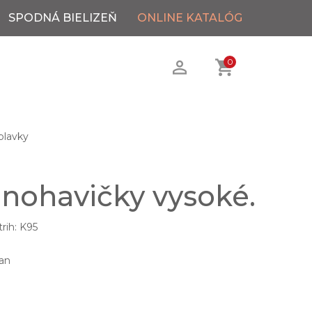
SPODNÁ BIELIZEŇ
ONLINE KATALÓG
0
plavky
 nohavičky vysoké.
rih: K95
an