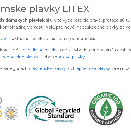
mske plavky LITEX
ch dámskych plaviek
si určite vyberiete tie pravé, pretože sú 
kombinácií aj veľkostí. Nakúpte nové, nepoškodené plavky za v
avky
z aktuálnej kolekcie, nie je nič jednoduchšie.
 kategórii
dvojdielne plavky
, kde si vyberiete ľubovoľnú kombin
é
jednodielne plavky
, alebo
športové plavky
.
 v kategóriách
dievčenské plavky
a
chlapčenské plavky
, pre muž