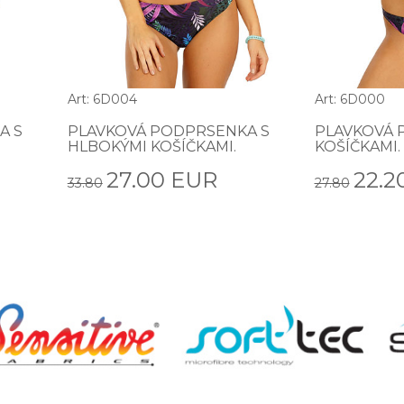
Art: 6D004
Art: 6D000
A S
PLAVKOVÁ PODPRSENKA S
PLAVKOVÁ 
HLBOKÝMI KOŠÍČKAMI.
KOŠÍČKAMI.
27.00 EUR
22.2
33.80
27.80