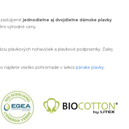
tu zastúpené
jednodielne aj dvojdielne dámske plavky
eľmi výhodné ceny.
áciu plavkových nohavičiek a plavkové podprsenky. Ďalej
ov nájdete všetko pohromade v sekcii
pánske plavky
.