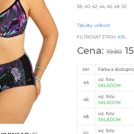
38, 40, 42, 44, 46, 48, 50
Tabulky veľkostí
FILTROVAŤ STRIH:
K95
Cena:
15
19.80
Veľ.
Farba a dostupn
viz. foto
44
SKLADOM
viz. foto
46
SKLADOM
viz. foto
48
SKLADOM
viz. foto
50