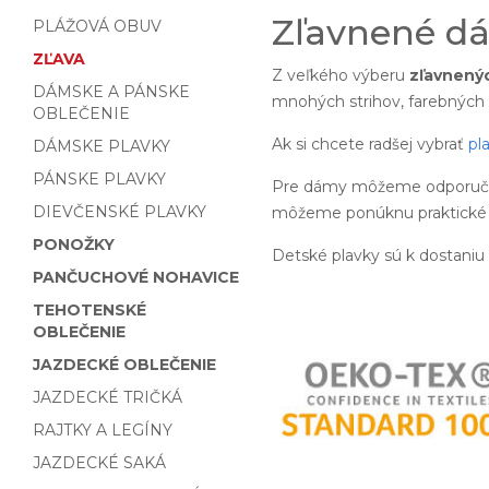
Zľavnené dá
PLÁŽOVÁ OBUV
ZĽAVA
Z veľkého výberu
zľavnený
DÁMSKE A PÁNSKE
mnohých strihov, farebných 
OBLEČENIE
Ak si chcete radšej vybrať
pl
DÁMSKE PLAVKY
PÁNSKE PLAVKY
Pre dámy môžeme odporučiť
DIEVČENSKÉ PLAVKY
môžeme ponúknu praktick
PONOŽKY
Detské plavky sú k dostaniu
PANČUCHOVÉ NOHAVICE
TEHOTENSKÉ
OBLEČENIE
JAZDECKÉ OBLEČENIE
JAZDECKÉ TRIČKÁ
RAJTKY A LEGÍNY
JAZDECKÉ SAKÁ