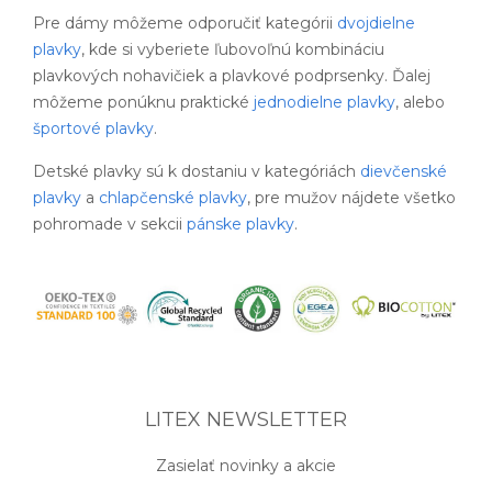
Pre dámy môžeme odporučiť kategórii
dvojdielne
plavky
, kde si vyberiete ľubovoľnú kombináciu
plavkových nohavičiek a plavkové podprsenky. Ďalej
môžeme ponúknu praktické
jednodielne plavky
, alebo
športové plavky
.
Detské plavky sú k dostaniu v kategóriách
dievčenské
plavky
a
chlapčenské plavky
, pre mužov nájdete všetko
pohromade v sekcii
pánske plavky
.
LITEX NEWSLETTER
Zasielať novinky a akcie