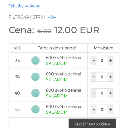
Tabulky veľkostí
FILTROVAŤ STRIH:
K84
Cena:
12.00 EUR
15.00
Veľ.
Farba a dostupnosť
Množstvo
600 světlo zelená
36
SKLADOM
600 světlo zelená
38
SKLADOM
600 světlo zelená
40
SKLADOM
600 světlo zelená
42
SKLADOM