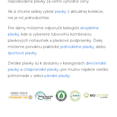
nepoškodené plavky za veľmi výhodné ceny.
Ak si chcete radšej vybrať
plavky
z aktuálnej kolekcie,
nie je nič jednoduchšie.
Pre dámy môžeme odporučiť kategórii
dvojdielne
plavky
, kde si vyberiete ľubovoľnú kombináciu
plavkových nohavičiek a plavkové podprsenky. Ďalej
môžeme ponúknu praktické
jednodielne plavky
, alebo
športové plavky
.
Detské plavky sú k dostaniu v kategóriách
dievčenské
plavky
a
chlapčenské plavky
, pre mužov nájdete všetko
pohromade v sekcii
pánske plavky
.