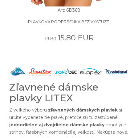
Art: 6D368
PLAVKOVÁ PODPRSENKA BEZ VÝSTUŽE.
15.80 EUR
19.80
Zľavnené dámske
plavky LITEX
Z veľkého výberu
zľavnených dámskych plaviek
si
určite vyberiete tie pravé, pretože sú tu zastúpené
jednodielne aj dvojdielne dámske plavky
mnohých
strihov, farebných kombinácií aj veľkostí. Nakúpte nové,