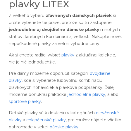
plavky LITEX
Z veľkého výberu
zľavnených dámskych plaviek
si
určite vyberiete tie pravé, pretože sú tu zastúpené
jednodielne aj dvojdielne dámske plavky
mnohých
strihov, farebných kombinácií aj veľkostí. Nakúpte nové,
nepoškodené plavky za veľmi výhodné ceny.
Ak si chcete radšej vybrať
plavky
z aktuálnej kolekcie,
nie je nič jednoduchšie.
Pre dámy môžeme odporučiť kategórii
dvojdielne
plavky
, kde si vyberiete ľubovoľnú kombináciu
plavkových nohavičiek a plavkové podprsenky. Ďalej
môžeme ponúknu praktické
jednodielne plavky
, alebo
športové plavky
.
Detské plavky sú k dostaniu v kategóriách
dievčenské
plavky
a
chlapčenské plavky
, pre mužov nájdete všetko
pohromade v sekcii
pánske plavky
.