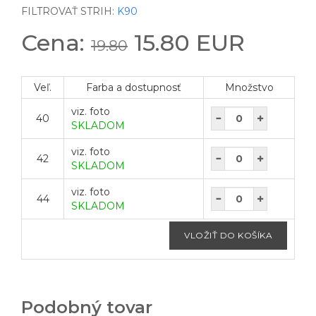
FILTROVAŤ STRIH:
K90
Cena:
15.80 EUR
19.80
Veľ.
Farba a dostupnosť
Množstvo
viz. foto
40
SKLADOM
viz. foto
42
SKLADOM
viz. foto
44
SKLADOM
Podobný tovar