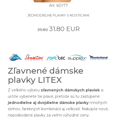
Art: 6D177
JEDNODIELNE PLAVKY S KOSTICAMI.
31.80 EUR
39.80
Zľavnené dámske
plavky LITEX
Z veľkého výberu
zľavnených dámskych plaviek
si
určite vyberiete tie pravé, pretože sú tu zastúpené
jednodielne aj dvojdielne dámske plavky
mnohých
strihov, farebných kombinácií aj veľkostí. Nakúpte nové,
nepoškodené plavky za veľmi výhodné ceny.