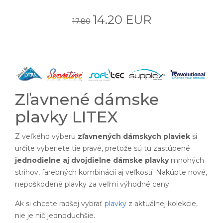
14.20 EUR
17.80
Zľavnené dámske
plavky LITEX
Z veľkého výberu
zľavnených dámskych plaviek
si
určite vyberiete tie pravé, pretože sú tu zastúpené
jednodielne aj dvojdielne dámske plavky
mnohých
strihov, farebných kombinácií aj veľkostí. Nakúpte nové,
nepoškodené plavky za veľmi výhodné ceny.
Ak si chcete radšej vybrať
plavky
z aktuálnej kolekcie,
nie je nič jednoduchšie.