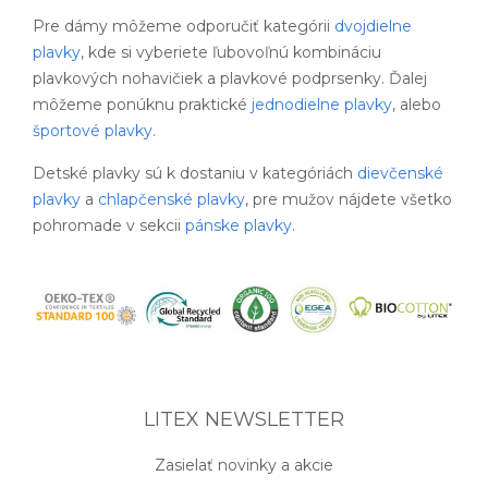
Pre dámy môžeme odporučiť kategórii
dvojdielne
plavky
, kde si vyberiete ľubovoľnú kombináciu
plavkových nohavičiek a plavkové podprsenky. Ďalej
môžeme ponúknu praktické
jednodielne plavky
, alebo
športové plavky
.
Detské plavky sú k dostaniu v kategóriách
dievčenské
plavky
a
chlapčenské plavky
, pre mužov nájdete všetko
pohromade v sekcii
pánske plavky
.
LITEX NEWSLETTER
Zasielať novinky a akcie